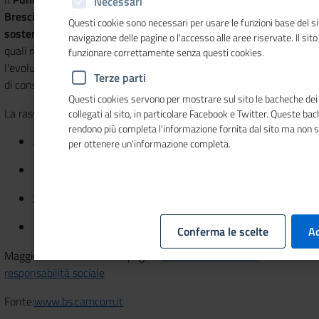
Necessari
Brescia
organizza il ciclo di incontri gratuiti
“Innovazione e
Questi cookie sono necessari per usare le funzioni base del si
sostenibilità"
, dedicati ad approfondire le modalità attraverso le
navigazione delle pagine o l'accesso alle aree riservate. Il sit
quali risulta possibile elevare il potenziale aziendale garantendo
funzionare correttamente senza questi cookies.
l'evoluzione dei propri processi e dei propri prodotti, con l'obiettivo
Terze parti
di consolidare la propria competitività sul mercato.
Questi cookies servono per mostrare sul sito le bacheche dei 
La rassegna si articola secondo il seguente programma:
collegati al sito, in particolare Facebook e Twitter. Queste ba
rendono più completa l'informazione fornita dal sito ma non 
22 giugno 2022 - Trasferimento Tecnologico
per ottenere un'informazione completa.
13 luglio 2022 - Recupero degli scarti
20 luglio 2022 - Approccio all'Innovazione
14 settembre 2022 - Bilancio Sostenibile
Conferma le scelte
Ac
Maggiori informazioni alla pagina
Economia circolare e
responsabilità sociale
Fonte:
www.bs.camcom.it