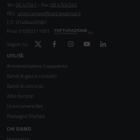
Tel.:
06 47041
- Fax:
06 4704240
PEC:
unioncamere@cert.legalmail.it
C.F.: 01484460587
P.Iva: 01000211001
Twitter
Facebook
Instagram
YouTube
LinkedIn
Seguici su:
Footer
UTILITÀ
Amministrazione trasparente
menù
Bandi di gara e contratti
colonna
Bandi di concorso
2
Albo fornitori
Unioncamere.Net
Rassegna Stampa
Footer
CHI SIAMO
Normativa