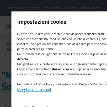
Menu
Salta
Amministrazione trasparente
Albo fornitori
Chi Siamo
Sistema Camerale
R
al
hamburgher
contenuto
i
principale
Impostazioni cookie
Questo sito utilizza cookie tecnici e cookie analitici anonimizzati.
specifiche funzionalità (condivisione e/o visione di contenuti), p
Home
CSR
Comunicazione
installati, solo previo suo consenso, cookie di terze parti che cons
News di CSR
“Innovazione e Sostenibilità”
parte di profilare gli utenti.
Per proseguire la navigazione senza abilitare i cookie di profilazion
Accetto
.
Può gestire le sue preferenze sui cookie in ogni momento riaprend
l'apposito pulsante
Impostazioni cookie
e, dopo aver selezionato 
“Innovazione e
cookie di profilazione, cliccando su
Conferma le scelte
.
Sostenibilità”
Per vedere la Cookie Policy completa, clicchi
Maggiori Informazio
Maggiori informazioni
Il
Punto Sviluppo Sostenibile
della
Camera di Commercio di