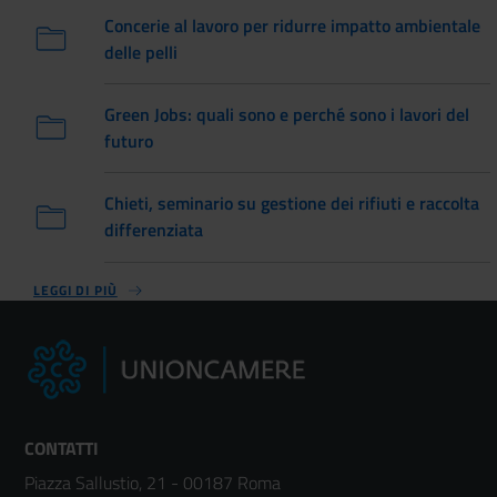
Concerie al lavoro per ridurre impatto ambientale
delle pelli
Green Jobs: quali sono e perché sono i lavori del
futuro
Chieti, seminario su gestione dei rifiuti e raccolta
differenziata
LEGGI DI PIÙ
CONTATTI
Piazza Sallustio, 21 - 00187 Roma