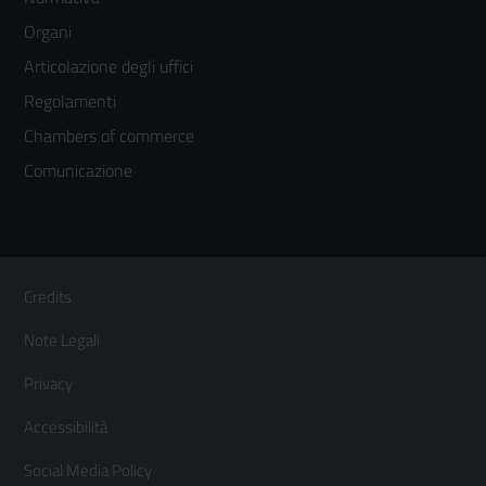
menù
Organi
colonna
Articolazione degli uffici
3
Regolamenti
Chambers of commerce
Comunicazione
Sezione Link Utili
Footer
Credits
Menù
Note Legali
orizzontale
Privacy
Accessibilità
Social Media Policy