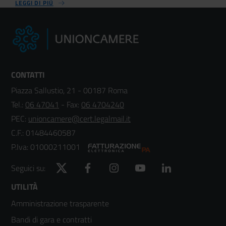
LEGGI DI PIÙ
CONTATTI
Piazza Sallustio, 21 - 00187 Roma
Tel.:
06 47041
- Fax:
06 4704240
PEC:
unioncamere@cert.legalmail.it
C.F.: 01484460587
P.Iva: 01000211001
Twitter
Facebook
Instagram
YouTube
LinkedIn
Seguici su:
Footer
UTILITÀ
Amministrazione trasparente
menù
Bandi di gara e contratti