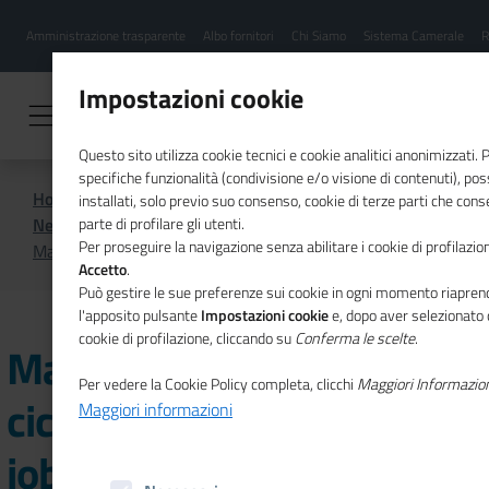
Menu
Salta
Amministrazione trasparente
Albo fornitori
Chi Siamo
Sistema Camerale
R
al
hamburgher
contenuto
i
principale
Impostazioni cookie
Questo sito utilizza cookie tecnici e cookie analitici anonimizzati.
specifiche funzionalità (condivisione e/o visione di contenuti), p
Home
CSR
Comunicazione
installati, solo previo suo consenso, cookie di terze parti che cons
News di CSR
parte di profilare gli utenti.
Per proseguire la navigazione senza abilitare i cookie di profilazion
Matera 2019: lancio del ciclo formativo "Green jobs"
Accetto
.
Può gestire le sue preferenze sui cookie in ogni momento riaprend
l'apposito pulsante
Impostazioni cookie
e, dopo aver selezionato 
cookie di profilazione, cliccando su
Conferma le scelte
.
Matera 2019: lancio del
Per vedere la Cookie Policy completa, clicchi
Maggiori Informazio
ciclo formativo "Green
Maggiori informazioni
jobs"