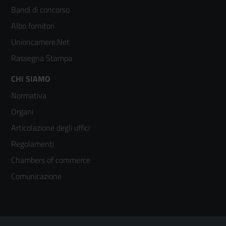
colonna
Bandi di concorso
2
Albo fornitori
Unioncamere.Net
Rassegna Stampa
Footer
CHI SIAMO
Normativa
menù
Organi
colonna
Articolazione degli uffici
3
Regolamenti
Chambers of commerce
Comunicazione
Sezione Link Utili