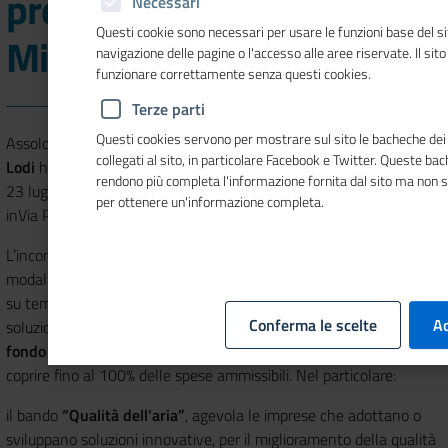
presentazione dei bandi a
Necessari
Questi cookie sono necessari per usare le funzioni base del si
Milano
navigazione delle pagine o l'accesso alle aree riservate. Il sit
funzionare correttamente senza questi cookies.
Terze parti
Questi cookies servono per mostrare sul sito le bacheche dei 
Assolombarda e
Camera di commercio di Milano Monza Brianza
collegati al sito, in particolare Facebook e Twitter. Queste ba
Lodi
hanno organizzato un incontro informativo che si svolgerà il
rendono più completa l'informazione fornita dal sito ma non 
23 luglio 2019 alle ore 10:00 presso la sede di Assolombarda
per ottenere un'informazione completa.
inVia Pantano 9 a Milano.
L’incontro ha l’obiettivo di presentare le caratteristiche e le
modalità di partecipazione a due
bandi
per le Pmi che investono
su tematiche di
sostenibilità ambientale
, proponendo nuove
Conferma le scelte
Ac
soluzioni o modificando i loro processi produttivi. Il
contributo a
fondo perduto
va da € 10.000 fino ad € 80.000 arrivando a
coprire fino al 100% delle spese ammissibili. Nel particolare:
il bando
“Qualità dell’aria”
, agevola le imprese che adottano o
sviluppano soluzioni innovative, per il miglioramento della qualità