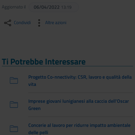
Aggiornato il
06/04/2022
13:19
Condividi
Altre azioni
Ti Potrebbe Interessare
Progetto Co-nnectivity: CSR, lavoro e qualità della
vita
Imprese giovani lunigianesi alla caccia dell'Oscar
Green
Concerie al lavoro per ridurre impatto ambientale
delle pelli