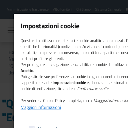
Menu
Salta
Amministrazione trasparente
Albo fornitori
Chi Siamo
Sistema Camerale
R
al
hamburgher
contenuto
i
principale
Impostazioni cookie
Questo sito utilizza cookie tecnici e cookie analitici anonimizzati.
specifiche funzionalità (condivisione e/o visione di contenuti), p
Home
CSR
Comunicazione
installati, solo previo suo consenso, cookie di terze parti che cons
News di CSR
parte di profilare gli utenti.
Per proseguire la navigazione senza abilitare i cookie di profilazion
"Qualità dell'aria" ed "Economia circolare" presentazione
Accetto
.
dei bandi a Milano
Può gestire le sue preferenze sui cookie in ogni momento riaprend
l'apposito pulsante
Impostazioni cookie
e, dopo aver selezionato 
cookie di profilazione, cliccando su
Conferma le scelte
.
"Qualità dell'aria" ed
Per vedere la Cookie Policy completa, clicchi
Maggiori Informazio
Maggiori informazioni
"Economia circolare"