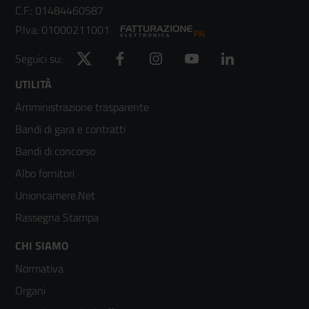
C.F.: 01484460587
P.Iva: 01000211001
Twitter
Facebook
Instagram
YouTube
LinkedIn
Seguici su:
Footer
UTILITÀ
Amministrazione trasparente
menù
Bandi di gara e contratti
colonna
Bandi di concorso
2
Albo fornitori
Unioncamere.Net
Rassegna Stampa
Footer
CHI SIAMO
Normativa
menù
Organi
colonna