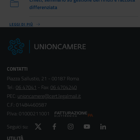
differenziata
LEGGI DI PIÙ
CONTATTI
Piazza Sallustio, 21 - 00187 Roma
Tel.:
06 47041
- Fax:
06 4704240
PEC:
unioncamere@cert.legalmail.it
C.F.: 01484460587
P.Iva: 01000211001
Twitter
Facebook
Instagram
YouTube
LinkedIn
Seguici su:
UTILITÀ