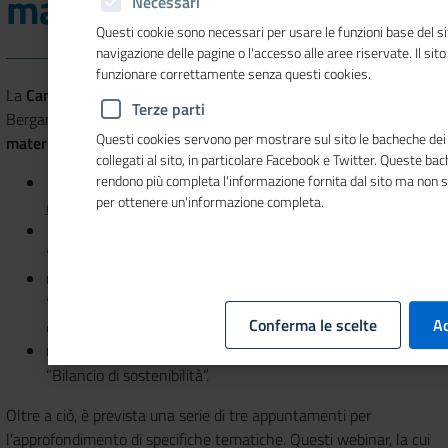
materia ambientale
Necessari
Questi cookie sono necessari per usare le funzioni base del si
navigazione delle pagine o l'accesso alle aree riservate. Il sit
funzionare correttamente senza questi cookies.
La
Camera di commercio
, in collaborazione con Ecocerved e
Terze parti
Bergamo Sviluppo, organizza
un ciclo di incontri formativi in
Questi cookies servono per mostrare sul sito le bacheche dei 
materia ambientale
, gratuiti e fruibili in modalità webinar:
collegati al sito, in particolare Facebook e Twitter. Queste ba
rendono più completa l'informazione fornita dal sito ma non 
15/09/2022, dalle ore 09.30 alle ore 12.30 dal titolo “
Il
per ottenere un'informazione completa.
mondo dei rifiuti
”
11/10/2022, dalle ore 09.30 alle ore 11.00, dal titolo
“Responsabilità estesa del produttore: principi generali”
08/11/2022, dalle ore 09.30 alle ore 11.00, dal titolo
“Digitalizzazione delle scritture ambientali”, webinar
Conferma le scelte
Ac
dedicato a Vi.Vi.Fir
01/12/2022, dalle ore 09.30 alle ore 11.00, dal titolo
“Bilancio di sostenibilità”.
Oltre a ciò, è prevista una serie di tre appuntamenti per
l’approfondimento di specifiche tematiche. Questi webinar, la cui