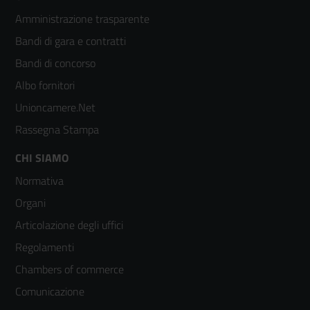
Footer
Amministrazione trasparente
menù
Bandi di gara e contratti
colonna
Bandi di concorso
2
Albo fornitori
Unioncamere.Net
Rassegna Stampa
Footer
CHI SIAMO
Normativa
menù
Organi
colonna
Articolazione degli uffici
3
Regolamenti
Chambers of commerce
Comunicazione