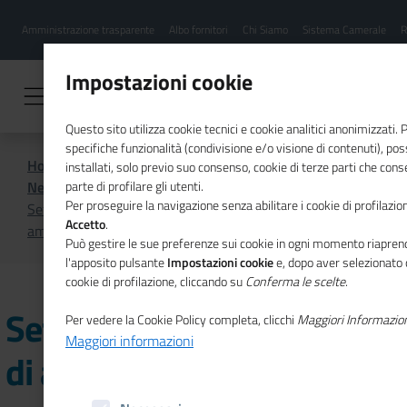
Menu
Salta
Amministrazione trasparente
Albo fornitori
Chi Siamo
Sistema Camerale
R
al
hamburgher
contenuto
i
principale
Impostazioni cookie
Questo sito utilizza cookie tecnici e cookie analitici anonimizzati.
specifiche funzionalità (condivisione e/o visione di contenuti), p
Home
CSR
Comunicazione
installati, solo previo suo consenso, cookie di terze parti che cons
News di CSR
parte di profilare gli utenti.
Per proseguire la navigazione senza abilitare i cookie di profilazion
Sette incontri formativi e di approfondimento in materia
Accetto
.
ambientale
Può gestire le sue preferenze sui cookie in ogni momento riaprend
l'apposito pulsante
Impostazioni cookie
e, dopo aver selezionato 
cookie di profilazione, cliccando su
Conferma le scelte
.
Sette incontri formativi e
Per vedere la Cookie Policy completa, clicchi
Maggiori Informazio
Maggiori informazioni
di approfondimento in