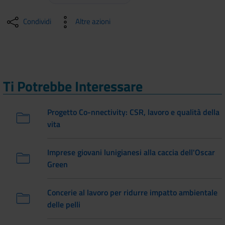
Condividi
Altre azioni
Ti Potrebbe Interessare
Progetto Co-nnectivity: CSR, lavoro e qualità della
vita
Imprese giovani lunigianesi alla caccia dell'Oscar
Green
Concerie al lavoro per ridurre impatto ambientale
delle pelli