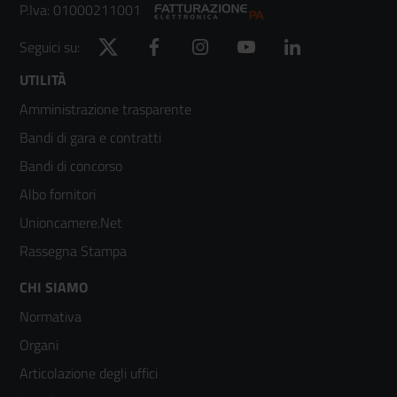
P.Iva: 01000211001
Twitter
Facebook
Instagram
YouTube
LinkedIn
Seguici su:
Footer
UTILITÀ
Amministrazione trasparente
menù
Bandi di gara e contratti
colonna
Bandi di concorso
2
Albo fornitori
Unioncamere.Net
Rassegna Stampa
Footer
CHI SIAMO
Normativa
menù
Organi
colonna
Articolazione degli uffici