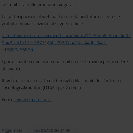
sostenibilità nelle produzioni vegetali.
La partecipazione al webinar tramite la piattaforma Teams è
gratuita previa iscrizione al seguente link:
https://events.teams.microsoft.com/event/9125a2a8-5bae-4e92
9b43-c51b17ec2877@6bc79307-413a-44db-94ef-
c15800d55860
I partecipanti riceveranno una mail con le istruzioni per accedere
all’evento.
Il webinar è accreditato dal Consiglio Nazionale dell’Ordine dei
Tecnologi Alimentari (OTAN) per 2 crediti
Fonte:
www.tp.camcom.it
Aggiornato il
24/04/2026
11:38