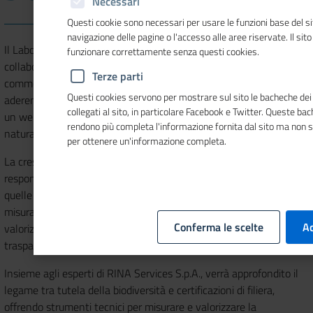
Necessari
Questi cookie sono necessari per usare le funzioni base del si
navigazione delle pagine o l'accesso alle aree riservate. Il sit
Il Laboratorio Chimico
Camera di Commercio Torino
, in
funzionare correttamente senza questi cookies.
collaborazione con gli Enti del Sistema Camerale (Camere di
Terze parti
commercio, Unioni regionali, aziende speciali del territorio)
Questi cookies servono per mostrare sul sito le bacheche dei 
aderenti al Portale Etichettatura e Sicurezza Prodotti, organizza
collegati al sito, in particolare Facebook e Twitter. Queste ba
un webinar nazionale dedicato a come trasformare il capitale
rendono più completa l'informazione fornita dal sito ma non 
naturale in un vantaggio competitivo strategico.
per ottenere un'informazione completa.
La crescente attenzione alla tutela della biodiversità e all’uso
responsabile delle risorse richiama infatti le aziende, in particolare
quelle della filiera agroalimentare e delle produzioni vegetali, a
misurare con precisione il proprio impatto sull’ambiente e a
Conferma le scelte
Ac
valorizzare le azioni intraprese in un’ottica di sostenibilità e
trasparenza.
Insieme agli esperti di RINA Services S.p.A., verrà approfondito il
legame tra tutela della biodiversità e certificazioni di filiera,
offrendo strumenti tecnici per misurare e valorizzare la