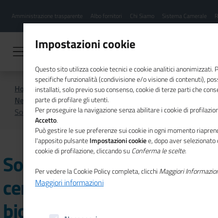
Menu
Salta
Amministrazione trasparente
Albo fornitori
Chi Siamo
Sistema Camerale
R
al
hamburgher
contenuto
i
principale
Impostazioni cookie
Questo sito utilizza cookie tecnici e cookie analitici anonimizzati.
specifiche funzionalità (condivisione e/o visione di contenuti), p
Home
CSR
Comunicazione
installati, solo previo suo consenso, cookie di terze parti che cons
News di CSR
parte di profilare gli utenti.
Per proseguire la navigazione senza abilitare i cookie di profilazion
Sostenibilità, certificazione e biodiversità
Accetto
.
Può gestire le sue preferenze sui cookie in ogni momento riaprend
l'apposito pulsante
Impostazioni cookie
e, dopo aver selezionato 
cookie di profilazione, cliccando su
Conferma le scelte
.
Sostenibilità,
Per vedere la Cookie Policy completa, clicchi
Maggiori Informazio
certificazione e
Maggiori informazioni
biodiversità