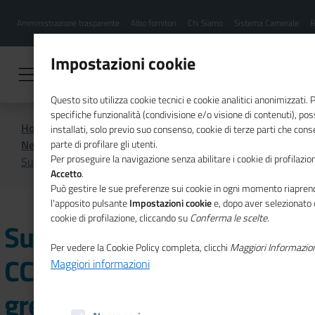
Menu
Salta
Amministrazione trasparente
Albo fornitori
Chi Siamo
Sistema Camerale
R
al
hamburgher
contenuto
i
principale
Impostazioni cookie
Questo sito utilizza cookie tecnici e cookie analitici anonimizzati.
specifiche funzionalità (condivisione e/o visione di contenuti), p
Home
CSR
Comunicazione
installati, solo previo suo consenso, cookie di terze parti che cons
News di CSR
parte di profilare gli utenti.
Per proseguire la navigazione senza abilitare i cookie di profilazion
Successo per l'incontro in CCIAA Cuneo dedicato al green
Accetto
.
Può gestire le sue preferenze sui cookie in ogni momento riaprend
l'apposito pulsante
Impostazioni cookie
e, dopo aver selezionato 
cookie di profilazione, cliccando su
Conferma le scelte
.
Successo per l'incontro in
Per vedere la Cookie Policy completa, clicchi
Maggiori Informazio
CCIAA Cuneo dedicato al
Maggiori informazioni
green