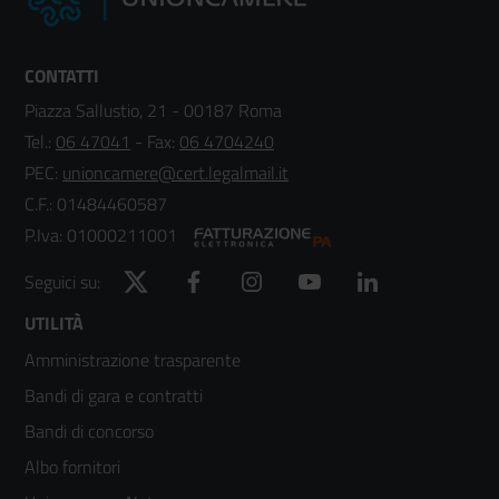
CONTATTI
Piazza Sallustio, 21 - 00187 Roma
Tel.:
06 47041
- Fax:
06 4704240
PEC:
unioncamere@cert.legalmail.it
C.F.: 01484460587
P.Iva: 01000211001
Twitter
Facebook
Instagram
YouTube
LinkedIn
Seguici su:
Footer
UTILITÀ
Amministrazione trasparente
menù
Bandi di gara e contratti
colonna
Bandi di concorso
2
Albo fornitori