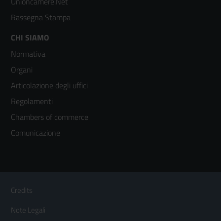
Unioncamere.Net
Rassegna Stampa
Footer
CHI SIAMO
Normativa
menù
Organi
colonna
Articolazione degli uffici
3
Regolamenti
Chambers of commerce
Comunicazione
Sezione Link Utili
Footer
Credits
Menù
Note Legali