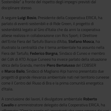
Sostenibile” a fronte del rispetto degli impegni previsti dal
disciplinare stesso.
A seguire
Luigi Bosio
, Presidente della Cooperativa ERICA, ha
parlato di eventi sostenibili e di Ride Green, il progetto di
sostenibilità legato al Giro d’Italia che da anni la cooperativa
albese realizza in collaborazione con Rcs Sport; il Direttore
dell’Ente Fiera del Tartufo Bianco d’Alba,
Stefano Mosca
, ha
illustrato la centralità che il tema ambientale ha assunto nella
Fiera del Tartufo;
Federico Borgna
, Sindaco di Cuneo e membro
del CdA di ATO Acque Cuneesi ha invece parlato della situazione
idrica della Granda, mentre
Piero Bertolusso
del COBSER
e
Marco Bailo
, Sindaco di Magliano Alpi hanno presentato due
progetti di grande rilevanza ambientale nati nel territorio cuneese
come il Centro del Riuso di Bra e la prima comunità energetica
d’Italia.
A conclusione dei lavori, il divulgatore ambientale
Roberto
Cavallo
e amministratore delegato della Cooperativa ERICA, ha
affermato: “Oggi le parole più importanti che sono emerse dai vari