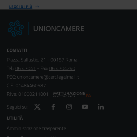
LEGGI DI PIÙ
CONTATTI
Piazza Sallustio, 21 - 00187 Roma
Tel.:
06 47041
- Fax:
06 4704240
PEC:
unioncamere@cert.legalmail.it
C.F.: 01484460587
P.Iva: 01000211001
Twitter
Facebook
Instagram
YouTube
LinkedIn
Seguici su:
Footer
UTILITÀ
Amministrazione trasparente
menù