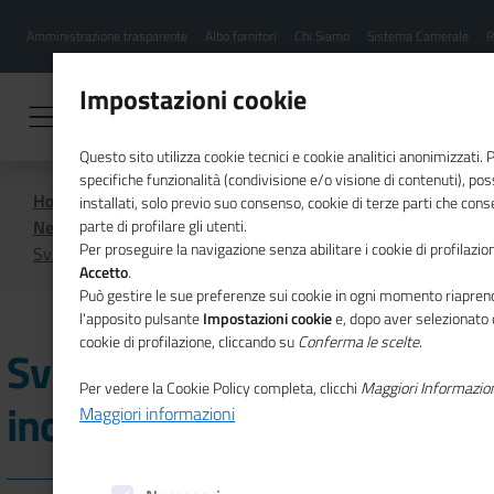
Menu
Salta
Amministrazione trasparente
Albo fornitori
Chi Siamo
Sistema Camerale
R
al
hamburgher
contenuto
i
principale
Impostazioni cookie
Questo sito utilizza cookie tecnici e cookie analitici anonimizzati.
specifiche funzionalità (condivisione e/o visione di contenuti), p
Home
CSR
Comunicazione
installati, solo previo suo consenso, cookie di terze parti che cons
News di CSR
parte di profilare gli utenti.
Per proseguire la navigazione senza abilitare i cookie di profilazion
Sviluppo sostenibile, incontro a Savona
Accetto
.
Può gestire le sue preferenze sui cookie in ogni momento riaprend
l'apposito pulsante
Impostazioni cookie
e, dopo aver selezionato 
cookie di profilazione, cliccando su
Conferma le scelte
.
Sviluppo sostenibile,
Per vedere la Cookie Policy completa, clicchi
Maggiori Informazio
incontro a Savona
Maggiori informazioni