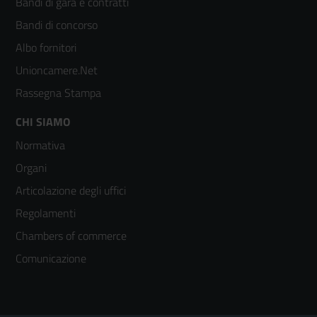
Bandi di gara e contratti
colonna
Bandi di concorso
2
Albo fornitori
Unioncamere.Net
Rassegna Stampa
Footer
CHI SIAMO
Normativa
menù
Organi
colonna
Articolazione degli uffici
3
Regolamenti
Chambers of commerce
Comunicazione