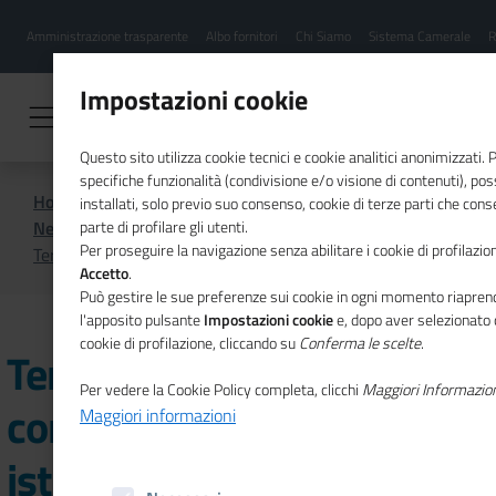
Menu
Salta
Amministrazione trasparente
Albo fornitori
Chi Siamo
Sistema Camerale
R
al
hamburgher
contenuto
i
principale
Impostazioni cookie
Questo sito utilizza cookie tecnici e cookie analitici anonimizzati.
specifiche funzionalità (condivisione e/o visione di contenuti), p
Home
CSR
Comunicazione
installati, solo previo suo consenso, cookie di terze parti che cons
News di CSR
parte di profilare gli utenti.
Per proseguire la navigazione senza abilitare i cookie di profilazion
Territori in transizione: comunità, imprese, istituzioni
Accetto
.
Può gestire le sue preferenze sui cookie in ogni momento riaprend
l'apposito pulsante
Impostazioni cookie
e, dopo aver selezionato 
cookie di profilazione, cliccando su
Conferma le scelte
.
Territori in transizione:
Per vedere la Cookie Policy completa, clicchi
Maggiori Informazio
comunità, imprese,
Maggiori informazioni
istituzioni