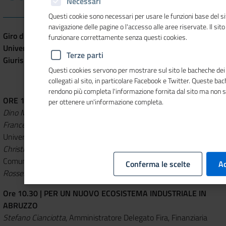
Necessari
Questi cookie sono necessari per usare le funzioni base del si
navigazione delle pagine o l'accesso alle aree riservate. Il sit
Giro d'Italia della Csr, tappa di Teramo, 19 marzo 2024
funzionare correttamente senza questi cookies.
Università di Teramo, Polo didattico S. Spaventa – Aula Tesi di
Terze parti
Giurisprudenza
Questi cookies servono per mostrare sul sito le bacheche dei 
collegati al sito, in particolare Facebook e Twitter. Queste ba
rendono più completa l'informazione fornita dal sito ma non 
ORE 10 | APERTURA LAVORI
per ottenere un'informazione completa.
Dino Mastrocola
, Rettore Università di Teramo
Francesca Fausta Gallo
, Direttrice Dipartimento Scienze Politiche
Università di Teramo
Christian Corsi
, Direttore Dipartimento Scienze della
Comunicazione Università di Teramo
Conferma le scelte
Ac
Rossella Sobrero
, Gruppo promotore Il Salone della CSR
Ore 10.30 | PER UN NUOVO ECOSISTEMA INDUSTRIALE IN
ABRUZZO
Stefano Cianciotta
, Amministratore Delegato Fira, Finanziaria