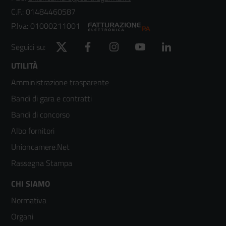
C.F.: 01484460587
P.Iva: 01000211001
Twitter
Facebook
Instagram
YouTube
LinkedIn
Seguici su:
Footer
UTILITÀ
Amministrazione trasparente
menù
Bandi di gara e contratti
colonna
Bandi di concorso
2
Albo fornitori
Unioncamere.Net
Rassegna Stampa
Footer
CHI SIAMO
Normativa
menù
Organi