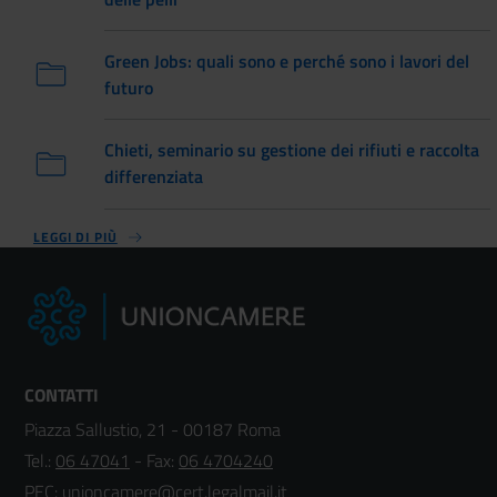
Green Jobs: quali sono e perché sono i lavori del
futuro
Chieti, seminario su gestione dei rifiuti e raccolta
differenziata
LEGGI DI PIÙ
CONTATTI
Piazza Sallustio, 21 - 00187 Roma
Tel.:
06 47041
- Fax:
06 4704240
PEC:
unioncamere@cert.legalmail.it