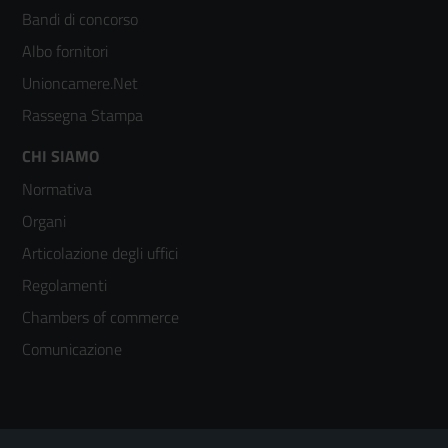
colonna
Bandi di concorso
2
Albo fornitori
Unioncamere.Net
Rassegna Stampa
Footer
CHI SIAMO
Normativa
menù
Organi
colonna
Articolazione degli uffici
3
Regolamenti
Chambers of commerce
Comunicazione
Sezione Link Utili