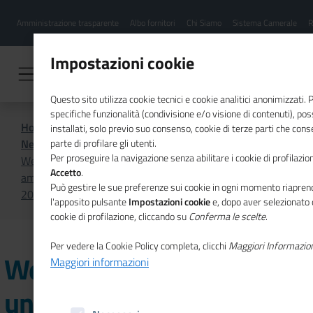
Menu
Salta
Amministrazione trasparente
Albo fornitori
Chi Siamo
Sistema Camerale
R
al
hamburgher
contenuto
i
principale
Impostazioni cookie
Questo sito utilizza cookie tecnici e cookie analitici anonimizzati.
specifiche funzionalità (condivisione e/o visione di contenuti), p
Home
CSR
Comunicazione
installati, solo previo suo consenso, cookie di terze parti che cons
News di CSR
parte di profilare gli utenti.
Per proseguire la navigazione senza abilitare i cookie di profilazion
Webinar "MUD (modello unico di dichiarazione
Accetto
.
ambientale): guida alla compilazione e presentazione
Può gestire le sue preferenze sui cookie in ogni momento riaprend
2024 (22 maggio)
l'apposito pulsante
Impostazioni cookie
e, dopo aver selezionato 
cookie di profilazione, cliccando su
Conferma le scelte
.
Per vedere la Cookie Policy completa, clicchi
Maggiori Informazio
Webinar "MUD (modello
Maggiori informazioni
unico di dichiarazione