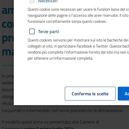
Necessari
ambientale): guida alla
Questi cookie sono necessari per usare le funzioni base del si
navigazione delle pagine o l'accesso alle aree riservate. Il sit
compilazione e
funzionare correttamente senza questi cookies.
Terze parti
presentazione 2024 (22
Questi cookies servono per mostrare sul sito le bacheche dei 
maggio)
collegati al sito, in particolare Facebook e Twitter. Queste ba
rendono più completa l'informazione fornita dal sito ma non 
per ottenere un'informazione completa.
In programma il prossimo
22 maggio (dalle 9.30 alle 13.00)
un
webinar dedicato alla
compilazione del modello MUD 2024
, il
documento attraverso il quale devono essere denunciati
Conferma le scelte
Ac
obbligatoriamente i rifiuti prodotti dalle attività economiche, i
rifiuti raccolti dal Comune e quelli smaltiti, avviati al recupero,
trasportati o intermediati, nell'anno precedente la dichiarazione.
Il modello quest’anno va presentato alle Camere di
Commercio
entro il primo luglio 2024
.