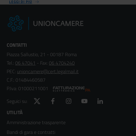
LEGGI DI PIÙ
CONTATTI
Piazza Sallustio, 21 - 00187 Roma
Tel.:
06 47041
- Fax:
06 4704240
PEC:
unioncamere@cert.legalmail.it
C.F.: 01484460587
P.Iva: 01000211001
Twitter
Facebook
Instagram
YouTube
LinkedIn
Seguici su:
Footer
UTILITÀ
Amministrazione trasparente
menù
Bandi di gara e contratti