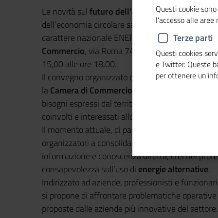
Questi cookie sono 
Le novità sul
futuro dell’edilizia e della mobilit
l'accesso alle aree
dell’economia circolare saranno al centro della T
carattere nazionale ENER.LOC, in programma a Sa
Terze parti
Commercio
, via Roma 74 il prossimo 27 giugno da
Questi cookies servo
15,00 alle ore 18,00.
e Twitter. Queste 
per ottenere un'in
Il convegno organizzato come ogni anno dalla Pr
la
Camera di Commercio del Nord Sardegna
, v
bisogni espressi dal territorio, mirato all’aggior
coinvolti e interessati allo sviluppo della filiera e
Il momento attuale, di particolare attenzione sull
organizzatori a consolidare il proprio impegno ve
informazione e conoscenza diretta, crei nei prof
consapevolezza sull’uso di
energie alternative
.
Indirizzato ad aziende, professionisti e funzionar
si propone di affrontare problematiche operative e
proposte dalle aziende più innovative del settore.