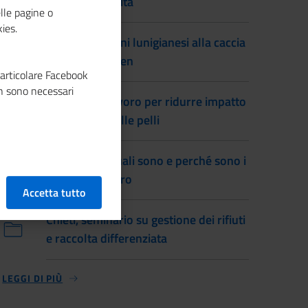
qualità della vita
lle pagine o
ies.
Imprese giovani lunigianesi alla caccia
dell'Oscar Green
particolare Facebook
n sono necessari
Concerie al lavoro per ridurre impatto
ambientale delle pelli
Green Jobs: quali sono e perché sono i
lavori del futuro
Accetta tutto
Chieti, seminario su gestione dei rifiuti
e raccolta differenziata
LEGGI DI PIÙ