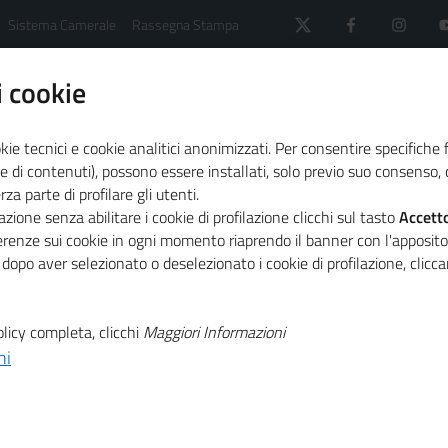
Sistema Camerale
Rassegna Stampa
 cookie
kie tecnici e cookie analitici anonimizzati. Per consentire specifiche 
e di contenuti), possono essere installati, solo previo suo consenso, c
a parte di profilare gli utenti.
ws di CSR
XIII^ edizione ENER.LOC. - Sassari, 27 giug
zione senza abilitare i cookie di profilazione clicchi sul tasto
Accett
ferenze sui cookie in ogni momento riaprendo il banner con l'apposit
 dopo aver selezionato o deselezionato i cookie di profilazione, clic
T
R.LOC. - Sassari,
licy completa, clicchi
Maggiori Informazioni
T
ni