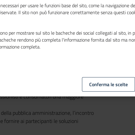
necessari per usare le funzioni base del sito, come la navigazione de
à nel mondo della sostenibilità energetica
e
 riservate. Il sito non può funzionare correttamente senza questi cook
redicesima edizione del prestigioso evento a
ssari presso la sede della
Camera di
lle ore 9,00 alle ore 14,00 e dalle ore
no per mostrare sul sito le bacheche dei social collegati al sito, in 
bacheche rendono più completa l'informazione fornita dal sito ma no
formazione completa.
omo P.A. Fondazione, in partenariato con
uole avere un taglio operativo centrato sui
namento delle imprese e dei professionisti
nergetica.
e tematiche ambientali, ha indotto gli
Conferma le scelte
rso un iniziativa che attraverso una corretta
essionisti e consumatori una maggiore
i della pubblica amministrazione, l’incontro
 fornire ai partecipanti le soluzioni