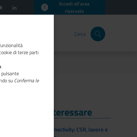
Accedi all'area
riservata
Cerca
funzionalità
ookie di terze parti
no 2019
o
.
o pulsante
cando su
Conferma le
i Potrebbe Interessare
i Potrebbe Interessare
Progetto Co-nnectivity: CSR, lavoro e