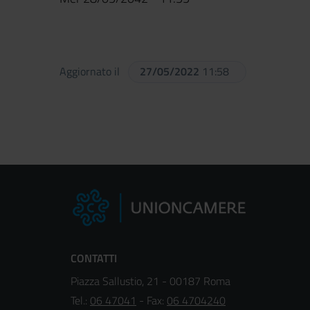
Aggiornato il
27/05/2022
11:58
CONTATTI
Piazza Sallustio, 21 - 00187 Roma
Tel.:
06 47041
- Fax:
06 4704240