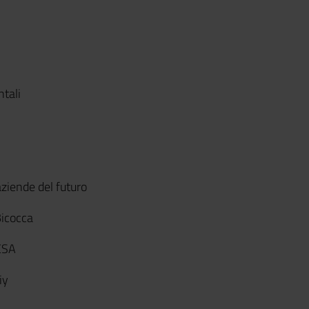
ntali
 aziende del futuro
Bicocca
ESA
iy