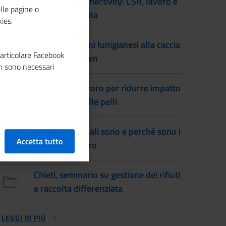
Progetto Co-nnectivity: CSR, lavoro e
lle pagine o
qualità della vita
ies.
Imprese giovani lunigianesi alla caccia
particolare Facebook
dell'Oscar Green
n sono necessari
Concerie al lavoro per ridurre impatto
ambientale delle pelli
Green Jobs: quali sono e perché sono i
Accetta tutto
lavori del futuro
Chieti, seminario su gestione dei rifiuti
e raccolta differenziata
LEGGI DI PIÙ