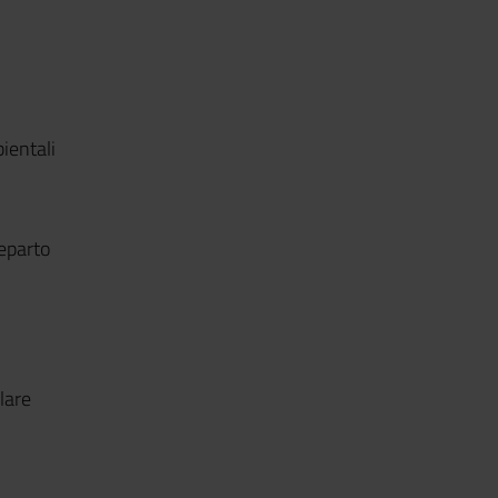
ientali
eparto
lare