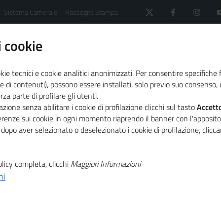
Sistema Camerale
Rassegna Stampa
 cookie
kie tecnici e cookie analitici anonimizzati. Per consentire specifiche 
e di contenuti), possono essere installati, solo previo suo consenso, c
a parte di profilare gli utenti.
ws di CSR
zione senza abilitare i cookie di profilazione clicchi sul tasto
Accett
i nazionale venerdì 27 in Camera di Commercio
ferenze sui cookie in ogni momento riaprendo il banner con l'apposit
 dopo aver selezionato o deselezionato i cookie di profilazione, clic
T
e Albo gestori
licy completa, clicchi
Maggiori Informazioni
ni
T
le venerdì 27 in