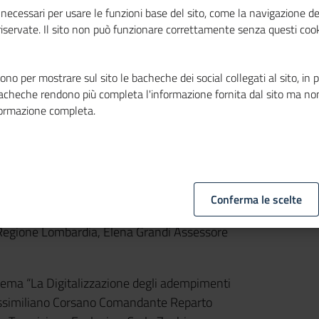
cio
necessari per usare le funzioni base del sito, come la navigazione de
 riservate. Il sito non può funzionare correttamente senza questi cook
esa. L’Albo Gestori ambientali punto di
no per mostrare sul sito le bacheche dei social collegati al sito, in 
bacheche rendono più completa l'informazione fornita dal sito ma no
 il tema dell’incontro della Camera di
formazione completa.
27 maggio a Palazzo Turati, via Meravigli
 10.00 l’introduzione dei lavori con Marco
Sezione Lombardia. Seguono le Tavole
bientale. Nella prima Tavola rotonda alle
onomia circolare” con Laura D’Aprile, Capo
Conferma le scelte
 Conte Vicesegretario UNIONCAMERE,
Regione Lombardia, Elena Grandi Assessore
 tema “La Digitalizzazione degli adempimenti
ssimiliano Corsano Comandante Reparto