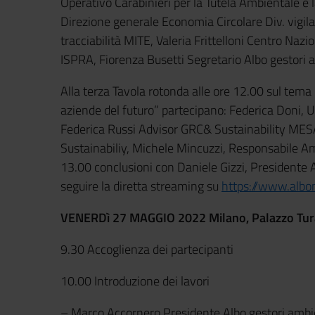
Operativo Carabinieri per la Tutela Ambientale e 
Direzione generale Economia Circolare Div. vigilanz
tracciabilità MITE, Valeria Frittelloni Centro Nazio
ISPRA, Fiorenza Busetti Segretario Albo gestori
Alla terza Tavola rotonda alle ore 12.00 sul tema “P
aziende del futuro” partecipano: Federica Doni, Un
Federica Russi Advisor GRC& Sustainability MESA
Sustainabiliy, Michele Mincuzzi, Responsabile A
13.00 conclusioni con Daniele Gizzi, Presidente A
seguire la diretta streaming su
https://www.albon
VENERDì 27 MAGGIO 2022 Milano, Palazzo Turati
9.30 Accoglienza dei partecipanti
10.00 Introduzione dei lavori
– Marco Accornero Presidente Albo gestori ambi