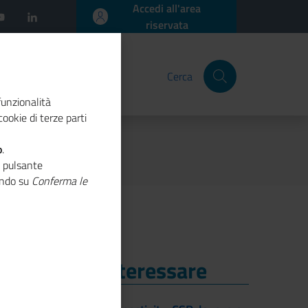
Accedi all'area
riservata
Cerca
funzionalità
ookie di terze parti
o
.
o pulsante
cando su
Conferma le
i Potrebbe Interessare
i Potrebbe Interessare