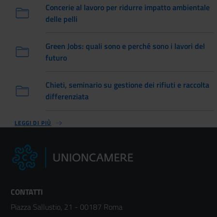
Concerie al lavoro per ridurre impatto ambientale
delle pelli
Green Jobs: quali sono e perché sono i lavori del
futuro
Chieti, seminario su gestione dei rifiuti e raccolta
differenziata
LEGGI DI PIÙ
CONTATTI
Piazza Sallustio, 21 - 00187 Roma