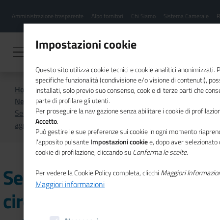
Menu
Salta
Amministrazione trasparente
Albo fornitori
Chi Siamo
Sistema Camerale
R
al
hamburgher
contenuto
i
principale
Impostazioni cookie
Questo sito utilizza cookie tecnici e cookie analitici anonimizzati.
specifiche funzionalità (condivisione e/o visione di contenuti), p
Home
CSR
Comunicazione
installati, solo previo suo consenso, cookie di terze parti che cons
News di CSR
parte di profilare gli utenti.
Per proseguire la navigazione senza abilitare i cookie di profilazion
Seminario "Economia circolare: prospettive nel settore
Accetto
.
agroindustriale"
Può gestire le sue preferenze sui cookie in ogni momento riaprend
l'apposito pulsante
Impostazioni cookie
e, dopo aver selezionato 
cookie di profilazione, cliccando su
Conferma le scelte
.
Seminario "Economia
Per vedere la Cookie Policy completa, clicchi
Maggiori Informazio
Maggiori informazioni
circolare: prospettive nel