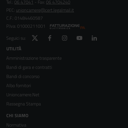
Tel.:
06 47041
- Fax:
06 4704240
PEC:
unioncamere@cert.legalmail.it
C.F.: 01484460587
P.Iva: 01000211001
Twitter
Facebook
Instagram
YouTube
LinkedIn
Seguici su:
Footer
UTILITÀ
Amministrazione trasparente
menù
Bandi di gara e contratti
colonna
Bandi di concorso
2
Albo fornitori
Unioncamere.Net
Rassegna Stampa
Footer
CHI SIAMO
Normativa