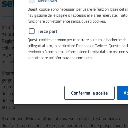
settore agroindustriale"
Necessari
Questi cookie sono necessari per usare le funzioni base del si
navigazione delle pagine o l'accesso alle aree riservate. Il sit
funzionare correttamente senza questi cookies.
Il 13 febbraio a Verona, il 14 febbraio a Treviso e in streaming
Terze parti
nelle altre
Camere di Commercio
regionali. L’ufficio Unico
Questi cookies servono per mostrare sul sito le bacheche dei 
Regionale Ambiente della C.C.I.A.A. di Venezia Rovigo, in
collegati al sito, in particolare Facebook e Twitter. Queste ba
collaborazione con le Camere di Treviso-Belluno e Verona,
rendono più completa l'informazione fornita dal sito ma non 
organizza
due seminari
dedicati al tema dell’economia circolare
per ottenere un'informazione completa.
nel settore agroindustriale.
Il termine “Economia circolare” non si sta solo diffondendo nel
gergo comune, ma attecchisce sempre più nella realtà del tessuto
imprenditoriale, diventando parte integrante
Conferma le scelte
Ac
della mission aziendale, che intravede nella gestione sostenibile
delle risorse un’opportunità di crescita e sviluppo della propria
attività.
Il seminario desidera offrire, attraverso anche la testimonianza
diretta di imprese del settore, una panoramica delle prospettive di