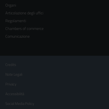
menù
Organi
colonna
Articolazione degli uffici
3
Regolamenti
Chambers of commerce
Comunicazione
Sezione Link Utili
Footer
Credits
Menù
Note Legali
orizzontale
Privacy
Accessibilità
Social Media Policy