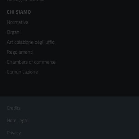
Footer
CHI SIAMO
Normativa
menù
Organi
colonna
Articolazione degli uffici
3
Regolamenti
Chambers of commerce
Comunicazione
Sezione Link Utili
Footer
Credits
Menù
Note Legali
orizzontale
Privacy