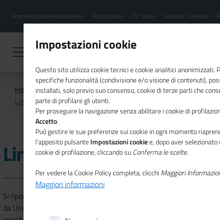
Menu
Salta
Amministrazione trasparente
Albo fornitori
Chi Siamo
Sistema Camerale
R
al
hamburgher
contenuto
i
principale
Impostazioni cookie
Questo sito utilizza cookie tecnici e cookie analitici anonimizzati.
specifiche funzionalità (condivisione e/o visione di contenuti), p
Home
Performance & Accountability
installati, solo previo suo consenso, cookie di terze parti che cons
Linee guida Unioncamere
parte di profilare gli utenti.
Per proseguire la navigazione senza abilitare i cookie di profilazion
Accetto
.
Può gestire le sue preferenze sui cookie in ogni momento riaprend
l'apposito pulsante
Impostazioni cookie
e, dopo aver selezionato 
Linee guida Unioncamere
cookie di profilazione, cliccando su
Conferma le scelte
.
Per vedere la Cookie Policy completa, clicchi
Maggiori Informazio
Maggiori informazioni
Si riportano di seguito le indicazioni e le linee di indirizzo elaborate
da Unioncamere per tradurre le disposizioni normative e gli
orientamenti definiti dalle Delibere ANAC e dalle Linee guida del