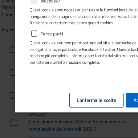
Necessari
Dipartimento della Funzione pubblica per la realtà specifica delle
Questi cookie sono necessari per usare le funzioni base del si
Camere di commercio.
navigazione delle pagine o l'accesso alle aree riservate. Il sit
funzionare correttamente senza questi cookies.
In particolare, sono disponibili i seguenti documenti:
Terze parti
Questi cookies servono per mostrare sul sito le bacheche dei 
20/06/2023
collegati al sito, in particolare Facebook e Twitter. Queste ba
Linee guida Valutazione Partecipativa (2021)
rendono più completa l'informazione fornita dal sito ma non 
per ottenere un'informazione completa.
21/11/2022
Linee guida PIAO (2022)
15/12/2021
Linee guida Report controllo strategico (2021)
Conferma le scelte
Ac
08/04/2021
Linee guida Relazione OIV sul funzionamento
complessivo dei controlli (2021)