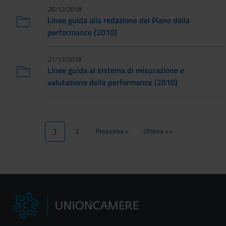
26/12/2018
Linee guida alla redazione del Piano della
performance (2010)
21/12/2018
Linee guida al sistema di misurazione e
valutazione della performance (2010)
Paginazione
1
2
Prossima >
Ultima >>
Pagina
Page
Pagina
Ultima
attuale
successiva
pagina