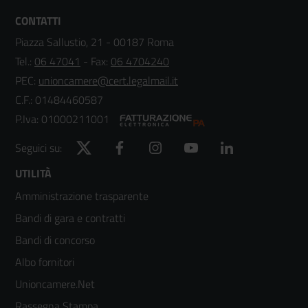
CONTATTI
Piazza Sallustio, 21 - 00187 Roma
Tel.:
06 47041
- Fax:
06 4704240
PEC:
unioncamere@cert.legalmail.it
C.F.: 01484460587
P.Iva: 01000211001
Twitter
Facebook
Instagram
YouTube
LinkedIn
Seguici su:
Footer
UTILITÀ
Amministrazione trasparente
menù
Bandi di gara e contratti
colonna
Bandi di concorso
2
Albo fornitori
Unioncamere.Net
Rassegna Stampa