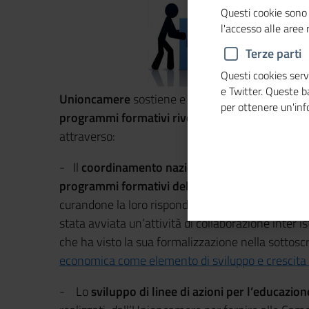
Questi cookie sono 
l'accesso alle aree
Terze parti
Questi cookies servo
e Twitter. Queste 
Unioncamere
sostiene e promuove l’
azione del
per ottenere un'in
programmi formativi rivolti alle scuole
in mater
attraverso:
- Il
coordinamento nazionale ed inter istituzion
programmi formativi delle Camere di commerc
curandone la loro rispondenza ai contenuti del pro
stata avviata un’attività di collaborazione inter is
che ha visto la sua formalizzazione nella sottoscr
economica come elemento di sviluppo e crescita 
- Lo
sviluppo di linee di azioni per l’educazio