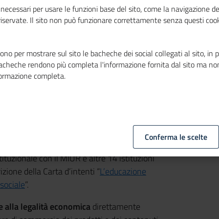
necessari per usare le funzioni base del sito, come la navigazione de
 riservate. Il sito non può funzionare correttamente senza questi cook
no per mostrare sul sito le bacheche dei social collegati al sito, in 
bacheche rendono più completa l'informazione fornita dal sito ma no
le Camere di commercio
per lo s
viluppo di
formazione completa.
ia di
educazione alla legalità
economica
ale volto a coordinare e valorizzare i
io
all’interno delle strategie nazionali,
Conferma le scelte
cesso di riforma della scuola. A tale fine è
tituzionale con il MIUR e altre 14 istituzioni
izione della Carta d’intenti
“
L’educazione
sociale
”.
ne alla legalità economica
direttamente