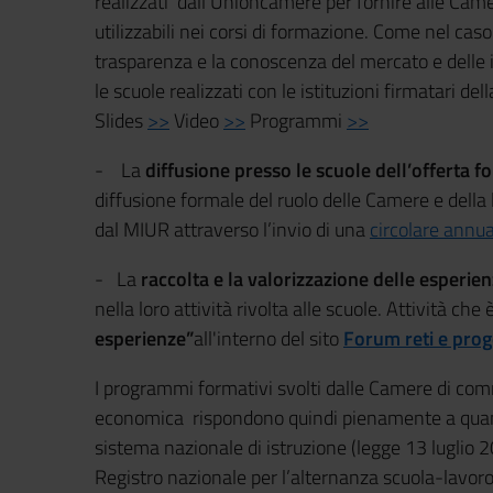
realizzati dall’Unioncamere per fornire alle Came
utilizzabili nei corsi di formazione. Come nel caso
trasparenza e la conoscenza del mercato e delle 
le scuole realizzati con le istituzioni firmatari dell
Slides
>>
Video
>>
Programmi
>>
- La
diffusione presso le scuole dell’offerta
diffusione formale del ruolo delle Camere e della 
dal MIUR attraverso l’invio di una
circolare annu
- La
raccolta e la valorizzazione delle esper
nella loro attività rivolta alle scuole. Attività ch
esperienze”
all'interno del sito
Forum reti e proge
I programmi formativi svolti dalle Camere di comm
economica rispondono quindi pienamente a quanto
sistema nazionale di istruzione (legge 13 luglio 20
Registro nazionale per l’alternanza scuola-lavoro