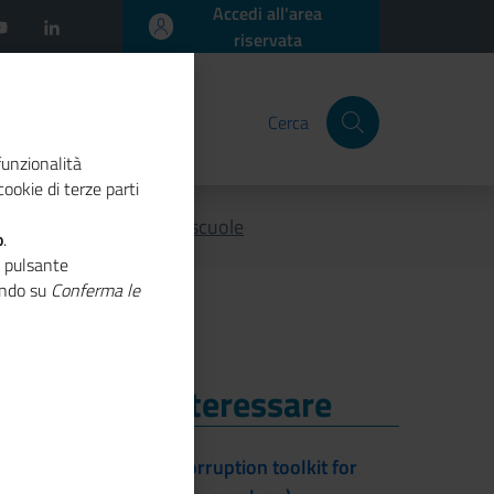
Accedi all'area
riservata
Cerca
funzionalità
ookie di terze parti
alità economica per le scuole
o
.
o pulsante
cando su
Conferma le
i Potrebbe Interessare
i Potrebbe Interessare
ACTs - Anti-Corruption toolkit for