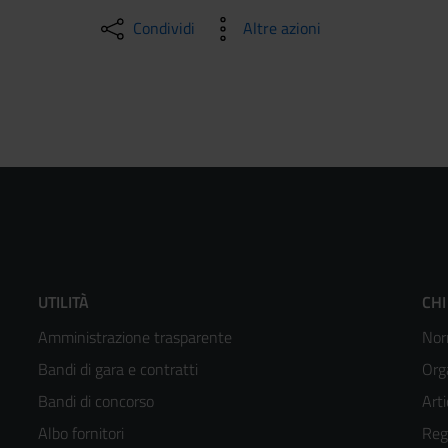
Condividi
Altre azioni
Footer
F
UTILITÀ
CHI
Amministrazione trasparente
Nor
menù
m
Bandi di gara e contratti
Org
colonna
c
Bandi di concorso
Arti
Albo fornitori
Reg