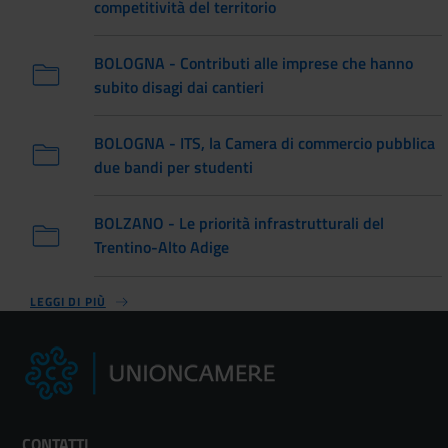
competitività del territorio
BOLOGNA - Contributi alle imprese che hanno
subito disagi dai cantieri
BOLOGNA - ITS, la Camera di commercio pubblica
due bandi per studenti
BOLZANO - Le priorità infrastrutturali del
Trentino-Alto Adige
LEGGI DI PIÙ
CONTATTI