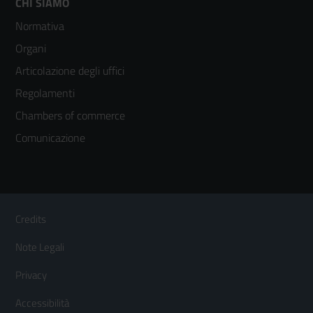
Footer
CHI SIAMO
Normativa
menù
Organi
colonna
Articolazione degli uffici
3
Regolamenti
Chambers of commerce
Comunicazione
Sezione Link Utili
Footer
Credits
Menù
Note Legali
orizzontale
Privacy
Accessibilità