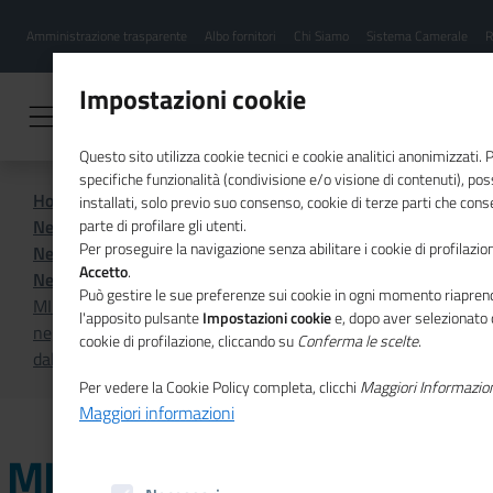
Menu
Salta
Amministrazione trasparente
Albo fornitori
Chi Siamo
Sistema Camerale
R
al
hamburgher
contenuto
i
principale
Impostazioni cookie
Questo sito utilizza cookie tecnici e cookie analitici anonimizzati.
specifiche funzionalità (condivisione e/o visione di contenuti), p
Home
Sistema Camerale
installati, solo previo suo consenso, cookie di terze parti che cons
News dal sistema camerale
parte di profilare gli utenti.
Per proseguire la navigazione senza abilitare i cookie di profilazion
News dal sistema camerale - Archivio 2025
Accetto
.
News dal sistema camerale - Luglio 2025
Può gestire le sue preferenze sui cookie in ogni momento riaprend
MILANO MONZA BRIANZA LODI - Composizione
l'apposito pulsante
Impostazioni cookie
e, dopo aver selezionato 
negoziata della crisi, un bilancio a quattro anni
cookie di profilazione, cliccando su
Conferma le scelte
.
dall'introduzione
Per vedere la Cookie Policy completa, clicchi
Maggiori Informazio
Maggiori informazioni
MILANO MONZA BRIANZA