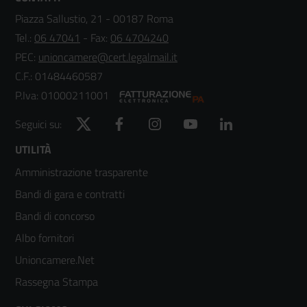
Piazza Sallustio, 21 - 00187 Roma
Tel.:
06 47041
- Fax:
06 4704240
PEC:
unioncamere@cert.legalmail.it
C.F.: 01484460587
P.Iva: 01000211001
Twitter
Facebook
Instagram
YouTube
LinkedIn
Seguici su:
Footer
UTILITÀ
Amministrazione trasparente
menù
Bandi di gara e contratti
colonna
Bandi di concorso
2
Albo fornitori
Unioncamere.Net
Rassegna Stampa