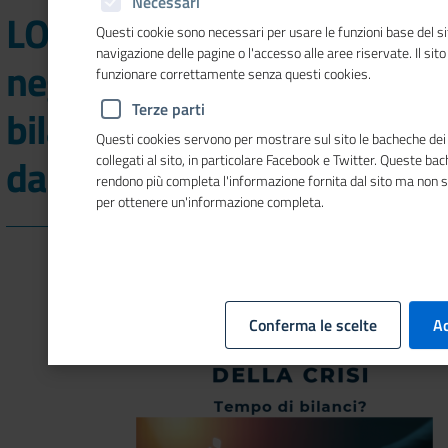
Necessari
LODI - Composizione
Questi cookie sono necessari per usare le funzioni base del si
navigazione delle pagine o l'accesso alle aree riservate. Il sit
negoziata della crisi, un
funzionare correttamente senza questi cookies.
Terze parti
bilancio a quattro anni
Questi cookies servono per mostrare sul sito le bacheche dei 
dall'introduzione
collegati al sito, in particolare Facebook e Twitter. Queste ba
rendono più completa l'informazione fornita dal sito ma non 
per ottenere un'informazione completa.
Conferma le scelte
Ac