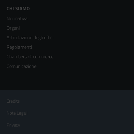
Footer
CHI SIAMO
Normativa
menù
Organi
colonna
Articolazione degli uffici
3
Regolamenti
Chambers of commerce
Comunicazione
Sezione Link Utili
Footer
Credits
Menù
Note Legali
orizzontale
Privacy