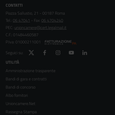
CONTATTI
Piazza Sallustio, 21 - 00187 Roma
Tel.:
06 47041
- Fax:
06 4704240
PEC:
unioncamere@cert.legalmail.it
C.F.: 01484460587
P.Iva: 01000211001
Twitter
Facebook
Instagram
YouTube
LinkedIn
Seguici su:
Footer
UTILITÀ
Amministrazione trasparente
menù
Bandi di gara e contratti
colonna
Bandi di concorso
2
Albo fornitori
Unioncamere.Net
Rassegna Stampa