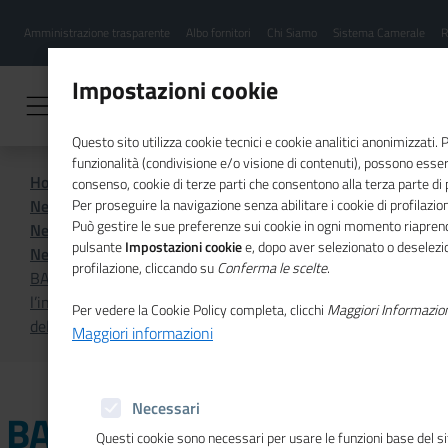
Menu
Salta
Amministrazione trasparente
Albo fornitori
Chi Siamo
Sistema Camerale
R
al
hamburgher
contenuto
i
principale
Impostazioni cookie
Questo sito utilizza cookie tecnici e cookie analitici anonimizzati.
funzionalità (condivisione e/o visione di contenuti), possono essere
Home
Sistema Camerale
consenso, cookie di terze parti che consentono alla terza parte di pr
News dal sistema camerale
Per proseguire la navigazione senza abilitare i cookie di profilazion
Può gestire le sue preferenze sui cookie in ogni momento riaprend
News dal sistema camerale - Archivio 2025
pulsante
Impostazioni cookie
e, dopo aver selezionato o deselezio
News dal sistema camerale - Luglio 2025
profilazione, cliccando su
Conferma le scelte
.
BARI - Dalla Camera di commercio contributi per favorire
l’inserimento di studenti laureati tirocinanti nel mondo
Per vedere la Cookie Policy completa, clicchi
Maggiori Informazio
del lavoro
Maggiori informazioni
Necessari
BARI - Dalla Camera di
Questi cookie sono necessari per usare le funzioni base del s