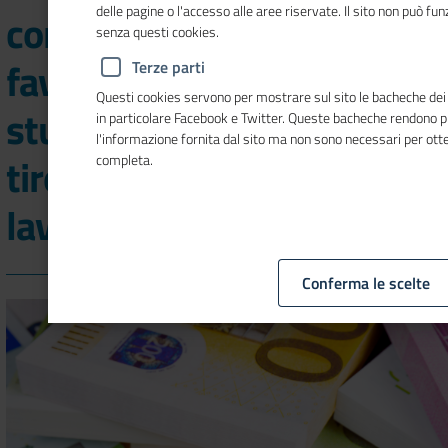
delle pagine o l'accesso alle aree riservate. Il sito non può f
commercio contributi per
senza questi cookies.
favorire l’inserimento di
Terze parti
Questi cookies servono per mostrare sul sito le bacheche dei so
studenti laureati
in particolare Facebook e Twitter. Queste bacheche rendono 
l'informazione fornita dal sito ma non sono necessari per ot
tirocinanti nel mondo del
completa.
lavoro
Conferma le scelte