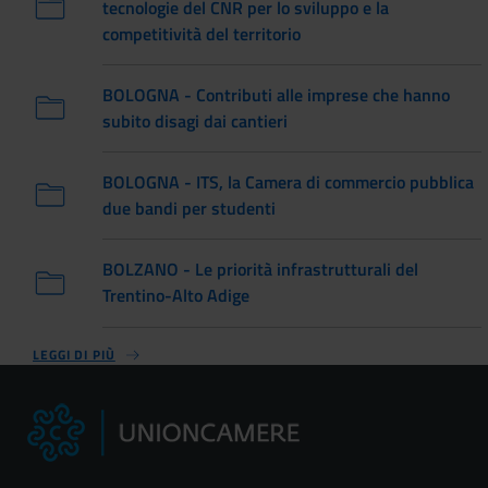
tecnologie del CNR per lo sviluppo e la
competitività del territorio
BOLOGNA - Contributi alle imprese che hanno
subito disagi dai cantieri
BOLOGNA - ITS, la Camera di commercio pubblica
due bandi per studenti
BOLZANO - Le priorità infrastrutturali del
Trentino-Alto Adige
LEGGI DI PIÙ