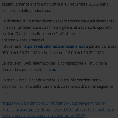
tassativamente entro e non oltre il 15 novembre 2025, pena
esclusione dalla graduatoria.
Le richieste di voucher devono essere trasmesse esclusivamente
in modalità telematica con firma digitale, attraverso lo sportello
on-line “Contributi alle imprese”, all’interno del
sistema
webtelemaco di
Infocamere
https://webtelemaco.infocamere.it
a partire dalle ore
09:00 del 15.07.2025 e fino alle ore 12:00 del 10.09.2025.
Le istruzioni Web Telemaco per la compilazione e l'invio della
domanda sono consultabili
qui
.
La modulistica, il bando e tutte le altre informazioni sono
disponibili sul sito della Camera di commercio di Bari al seguente
link
https://www.ba.camcom.it/info/bando-voucher-per-tirocini-
extracurriculari-presso-le-imprese-del-territorio-di-competenza-
della-camera-di-commercio-di-bari-anno-2025