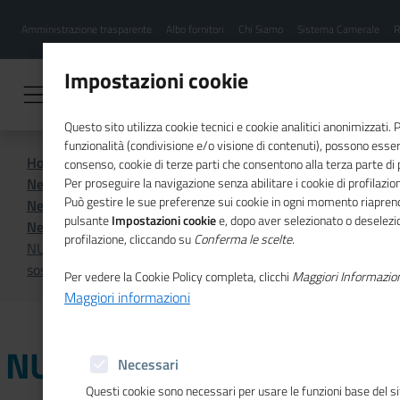
Menu
Salta
Amministrazione trasparente
Albo fornitori
Chi Siamo
Sistema Camerale
R
al
hamburgher
contenuto
i
principale
Impostazioni cookie
Questo sito utilizza cookie tecnici e cookie analitici anonimizzati.
funzionalità (condivisione e/o visione di contenuti), possono essere
Home
Sistema Camerale
consenso, cookie di terze parti che consentono alla terza parte di pr
News dal sistema camerale
Per proseguire la navigazione senza abilitare i cookie di profilazion
Può gestire le sue preferenze sui cookie in ogni momento riaprend
News dal sistema camerale - Archivio 2025
pulsante
Impostazioni cookie
e, dopo aver selezionato o deselezio
News dal sistema camerale - Luglio 2025
profilazione, cliccando su
Conferma le scelte
.
NUORO - Dalla Camera di commercio 300mila euro a
sostegno delle imprese locali
Per vedere la Cookie Policy completa, clicchi
Maggiori Informazio
Maggiori informazioni
NUORO - Dalla Camera di
Necessari
Questi cookie sono necessari per usare le funzioni base del s