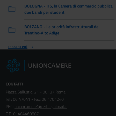
BOLOGNA - ITS, la Camera di commercio pubblica
due bandi per studenti
BOLZANO - Le priorità infrastrutturali del
Trentino-Alto Adige
LEGGI DI PIÙ
CONTATTI
Piazza Sallustio, 21 - 00187 Roma
Tel.:
06 47041
- Fax:
06 4704240
PEC:
unioncamere@cert.legalmail.it
C.F.: 01484460587