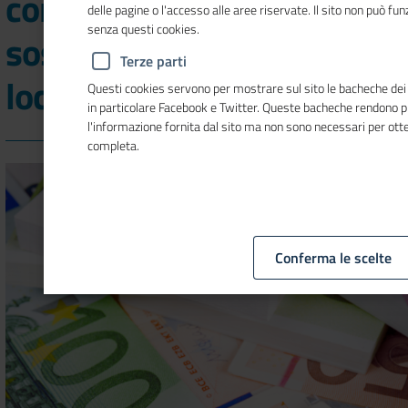
commercio 300mila euro a
delle pagine o l'accesso alle aree riservate. Il sito non può f
senza questi cookies.
sostegno delle imprese
Terze parti
locali
Questi cookies servono per mostrare sul sito le bacheche dei so
in particolare Facebook e Twitter. Queste bacheche rendono 
l'informazione fornita dal sito ma non sono necessari per ot
completa.
Conferma le scelte