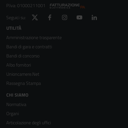
P.Iva: 01000211001
Twitter
Facebook
Instagram
YouTube
LinkedIn
Seguici su:
Footer
UTILITÀ
Amministrazione trasparente
menù
Bandi di gara e contratti
colonna
Bandi di concorso
2
Albo fornitori
Unioncamere.Net
Rassegna Stampa
Footer
CHI SIAMO
Normativa
menù
Organi
colonna
Articolazione degli uffici