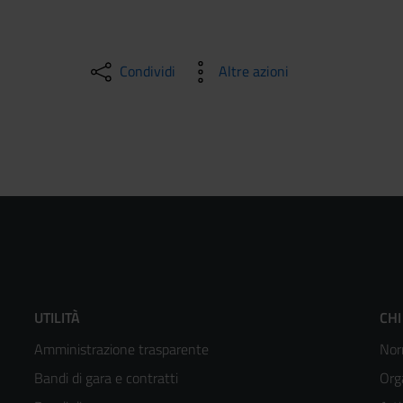
Condividi
Altre azioni
Footer
F
UTILITÀ
CHI
Amministrazione trasparente
Nor
menù
m
Bandi di gara e contratti
Org