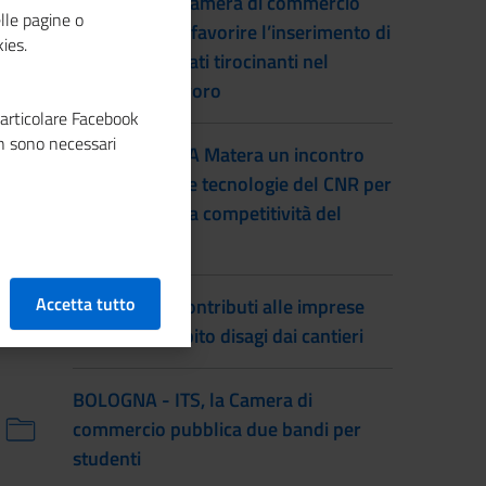
BARI - Dalla Camera di commercio
lle pagine o
contributi per favorire l’inserimento di
ies.
studenti laureati tirocinanti nel
mondo del lavoro
particolare Facebook
n sono necessari
BASILICATA - A Matera un incontro
nazionale sulle tecnologie del CNR per
lo sviluppo e la competitività del
territorio
Accetta tutto
BOLOGNA - Contributi alle imprese
che hanno subito disagi dai cantieri
BOLOGNA - ITS, la Camera di
commercio pubblica due bandi per
studenti