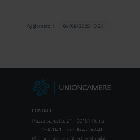
Aggiornato il
04/08/2025
13:26
CONTATTI
Piazza Sallustio, 21 - 00187 Roma
Tel.:
06 47041
- Fax:
06 4704240
PEC:
unioncamere@cert.legalmail.it