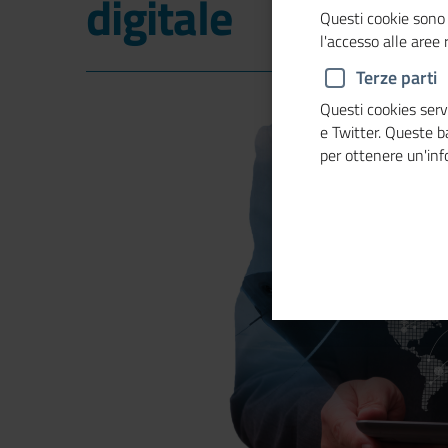
digitale
Questi cookie sono 
l'accesso alle aree
Terze parti
Questi cookies servo
e Twitter. Queste 
per ottenere un'in