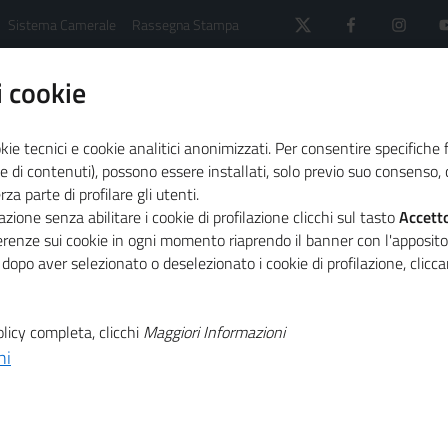
Sistema Camerale
Rassegna Stampa
 cookie
kie tecnici e cookie analitici anonimizzati. Per consentire specifiche 
e di contenuti), possono essere installati, solo previo suo consenso, c
a parte di profilare gli utenti.
 sistema camerale
News dal sistema camerale - Archi
zione senza abilitare i cookie di profilazione clicchi sul tasto
Accett
SONDRIO - Dal 1° ottobre 2025 certificati di origine solo
ferenze sui cookie in ogni momento riaprendo il banner con l'apposit
 dopo aver selezionato o deselezionato i cookie di profilazione, clic
T
 ottobre 2025
licy completa, clicchi
Maggiori Informazioni
ni
T
ne solo in formato