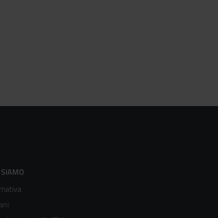
ooter
 SIAMO
mativa
enù
ani