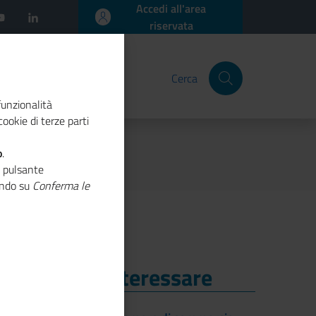
Accedi all'area
riservata
Cerca
funzionalità
ookie di terze parti
vio 2025
o
.
 in formato digitale
o pulsante
cando su
Conferma le
i Potrebbe Interessare
i Potrebbe Interessare