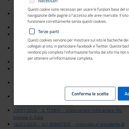
Necessari
sul crescente mismatch del mondo del lavoro
Questi cookie sono necessari per usare le funzioni base del si
31/01/2024 - Il Sole 24 ORE - Imprese a caccia di 47mila
navigazione delle pagine o l'accesso alle aree riservate. Il sit
diplomati degli Its Academy
funzionare correttamente senza questi cookies.
29/01/2024 - LA STAMPA - Gli introvabili del lavoro
Terze parti
26/01/2024 - ItaliaOggi - Già 110 le aziende risanate
Questi cookies servono per mostrare sul sito le bacheche dei 
grazie alla composizione negoziata
collegati al sito, in particolare Facebook e Twitter. Queste ba
25/01/2024 - La Sicilia - Crisi d'impresa, fondo per
rendono più completa l'informazione fornita dal sito ma non 
negoziare
per ottenere un'informazione completa.
25/01/2024 - MF Sicilia - Crisi un po'più facili
24/01/2024 - Il Sole 24 ORE - Sostenibilità aziendale
anche con il volontariato
23/01/2024 - Il Messaggero - Imprese, 42mila in più in un
anno
Conferma le scelte
Ac
23/01/2024 - Il Sole 24 ORE - Nel 2023 +42mila imprese
con il traino di edilizia e turismo
23/01/2024 - IL TEMPO - Unioncamere-Infocamere. Più
imprese in Italia
16/01/2024 - la7 diMARTEDI' - Intervista al presidente di