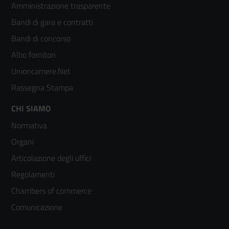
Amministrazione trasparente
menù
Bandi di gara e contratti
colonna
Bandi di concorso
2
Albo fornitori
Unioncamere.Net
Rassegna Stampa
Footer
CHI SIAMO
Normativa
menù
Organi
colonna
Articolazione degli uffici
3
Regolamenti
Chambers of commerce
Comunicazione