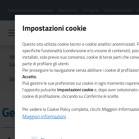
Menu
Salta
Amministrazione trasparente
Albo fornitori
Chi Siamo
Sistema Camerale
R
al
hamburgher
contenuto
i
principale
Impostazioni cookie
Questo sito utilizza cookie tecnici e cookie analitici anonimizzati.
specifiche funzionalità (condivisione e/o visione di contenuti), p
Home
installati, solo previo suo consenso, cookie di terze parti che cons
Comunicazione istituzionale per il sistema camerale
parte di profilare gli utenti.
Per proseguire la navigazione senza abilitare i cookie di profilazion
Accetto
.
Dicono di noi
Gennaio 2024
Può gestire le sue preferenze sui cookie in ogni momento riaprend
l'apposito pulsante
Impostazioni cookie
e, dopo aver selezionato 
cookie di profilazione, cliccando su
Conferma le scelte
.
Gennaio 2024
Per vedere la Cookie Policy completa, clicchi
Maggiori Informazio
Maggiori informazioni
31/01/2024 - TGCOM 24 - Intervista al presidente Prete