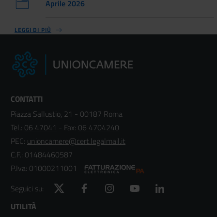
Aprile 2026
LEGGI DI PIÙ
CONTATTI
Piazza Sallustio, 21 - 00187 Roma
Tel.:
06 47041
- Fax:
06 4704240
PEC:
unioncamere@cert.legalmail.it
C.F.: 01484460587
P.Iva: 01000211001
Twitter
Facebook
Instagram
YouTube
LinkedIn
Seguici su:
Footer
UTILITÀ