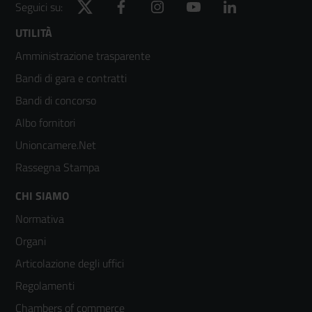
Twitter
Facebook
Instagram
YouTube
LinkedIn
Seguici su:
Footer
UTILITÀ
Amministrazione trasparente
menù
Bandi di gara e contratti
colonna
Bandi di concorso
2
Albo fornitori
Unioncamere.Net
Rassegna Stampa
Footer
CHI SIAMO
Normativa
menù
Organi
colonna
Articolazione degli uffici
3
Regolamenti
Chambers of commerce