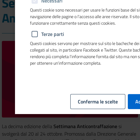
Settimana
Necessari
Questi cookie sono necessari per usare le funzioni base del si
Anticontraffazione 2025
navigazione delle pagine o l'accesso alle aree riservate. Il sit
funzionare correttamente senza questi cookies.
Terze parti
Questi cookies servono per mostrare sul sito le bacheche dei 
collegati al sito, in particolare Facebook e Twitter. Queste ba
rendono più completa l'informazione fornita dal sito ma non 
per ottenere un'informazione completa.
Conferma le scelte
Ac
La decima edizione della
Settimana Anticontraffazione
si
svolgerà dal 20 al 24 ottobre. Promossa dalla Direzione Generale