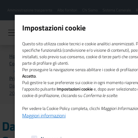
Menu
Salta
Amministrazione trasparente
Albo fornitori
Chi Siamo
Sistema Camerale
R
al
hamburgher
contenuto
i
principale
Impostazioni cookie
Questo sito utilizza cookie tecnici e cookie analitici anonimizzati.
specifiche funzionalità (condivisione e/o visione di contenuti), p
Home
installati, solo previo suo consenso, cookie di terze parti che cons
Comunicazione istituzionale per il sistema camerale
parte di profilare gli utenti.
Per proseguire la navigazione senza abilitare i cookie di profilazion
Accetto
.
Primo Piano
Può gestire le sue preferenze sui cookie in ogni momento riaprend
Dal 20 al 24 ottobre la Settimana Anticontraffazione
l'apposito pulsante
Impostazioni cookie
e, dopo aver selezionato 
2025
cookie di profilazione, cliccando su
Conferma le scelte
.
Per vedere la Cookie Policy completa, clicchi
Maggiori Informazio
Maggiori informazioni
Dal 20 al 24 ottobre la