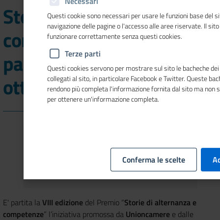
Necessari
Storie di alternanza e
Questi cookie sono necessari per usare le funzioni base del si
navigazione delle pagine o l'accesso alle aree riservate. Il sit
competenze, domande di
funzionare correttamente senza questi cookies.
Terze parti
partecipazione entro il 10
Questi cookies servono per mostrare sul sito le bacheche dei 
ottobre 2025
collegati al sito, in particolare Facebook e Twitter. Queste ba
rendono più completa l'informazione fornita dal sito ma non 
per ottenere un'informazione completa.
Conferma le scelte
Ac
E' partita la
VIII edizione
del Premio “
Storie di alternanza e
competenze
” l’iniziativa promossa da
Unioncamere
e dalle