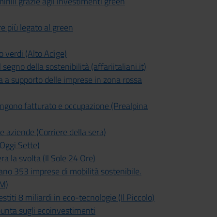
nili grazie agli investimenti green
e più legato al green
 verdi (Alto Adige)
gno della sostenibilità (affariitaliani.it)
a supporto delle imprese in zona rossa
engono fatturato e occupazione (Prealpina
e aziende (Corriere della sera)
aOggi Sette)
a la svolta (Il Sole 24 Ore)
no 353 imprese di mobilità sostenibile.
OM)
iti 8 miliardi in eco-tecnologie (Il Piccolo)
nta sugli ecoinvestimenti