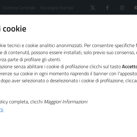
Sistema Camerale
Rassegna Stampa
 cookie
kie tecnici e cookie analitici anonimizzati. Per consentire specifiche 
e di contenuti), possono essere installati, solo previo suo consenso, c
a parte di profilare gli utenti.
ssegna stampa
2020
Novembre 2020
zione senza abilitare i cookie di profilazione clicchi sul tasto
Accett
ferenze sui cookie in ogni momento riaprendo il banner con l'apposit
 dopo aver selezionato o deselezionato i cookie di profilazione, clic
T
licy completa, clicchi
Maggiori Informazioni
T
ni
one green la leva del rilancio (ItaliaOggi)