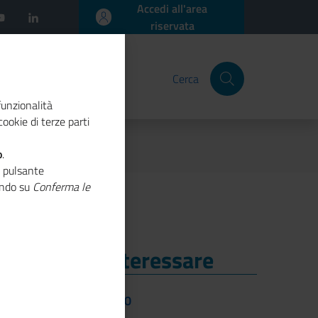
Accedi all'area
riservata
Cerca
funzionalità
ookie di terze parti
o
.
o pulsante
cando su
Conferma le
i Potrebbe Interessare
i Potrebbe Interessare
Dicembre 2020