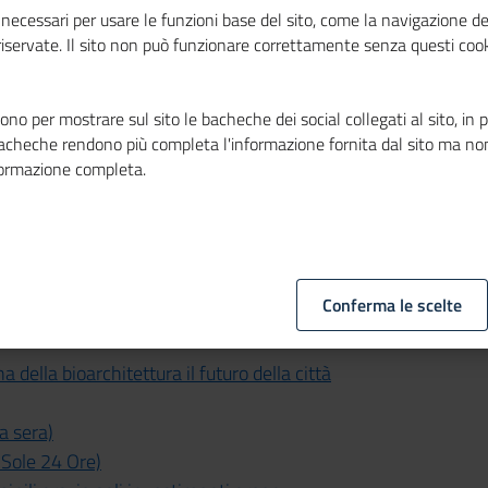
la sfida" (Mattino Padova)
necessari per usare le funzioni base del sito, come la navigazione de
 riservate. Il sito non può funzionare correttamente senza questi cook
i Bergamo)
gitali (La Prealpina)
rivoluzione verde dei cittadini (Giorno -
no per mostrare sul sito le bacheche dei social collegati al sito, in 
bacheche rendono più completa l'informazione fornita dal sito ma no
 Idea Innovativa (ANSA.IT)
formazione completa.
progetto agrifood e vino (Ansa.it)
 al coronavirus (Gazzetta di Bari)
 (PADOVANET.IT)
mento web (La Provincia)
Conferma le scelte
cupazione femminile al top (QN Economia e
della bioarchitettura il futuro della città
a sera)
 Sole 24 Ore)