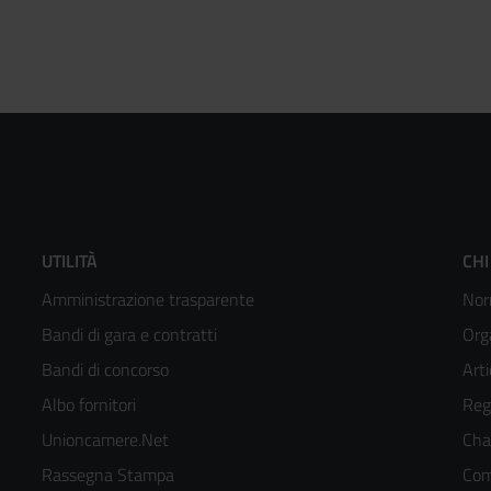
Footer
F
UTILITÀ
CHI
Amministrazione trasparente
Nor
menù
m
Bandi di gara e contratti
Org
colonna
c
Bandi di concorso
Arti
Albo fornitori
Reg
2
3
Unioncamere.Net
Cha
kedIn
Rassegna Stampa
Com