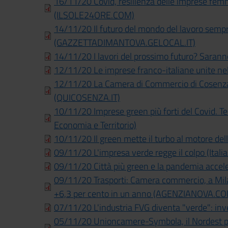
16/11/20 Covid, resilienza delle imprese femmi
(ILSOLE24ORE.COM)
14/11/20 Il futuro del mondo del lavoro sempr
(GAZZETTADIMANTOVA.GELOCAL.IT)
14/11/20 I lavori del prossimo futuro? Saranno
12/11/20 Le imprese franco-italiane unite nel se
12/11/20 La Camera di Commercio di Cosenza 
(QUICOSENZA.IT)
10/11/20 Imprese green più forti del Covid. T
Economia e Territorio)
10/11/20 Il green mette il turbo al motore dell
09/11/20 L'impresa verde regge il colpo (Itali
09/11/20 Città più green e la pandemia acceler
09/11/20 Trasporti: Camera commercio, a Mila
+6,3 per cento in un anno (AGENZIANOVA.C
07/11/20 L'industria FVG diventa "verde": invest
05/11/20 Unioncamere-Symbola, il Nordest pu