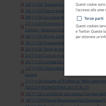
29/11/20 "Economia circolare, raccoglieremo 
Questi cookie sono 
l'accesso alle aree
28/11/20 Futuro giusto e sostenibile (L'Eco d
28/11/20 Le nuove professioni sono green e di
Terze parti
27/11/20 Economia circolare, bici e rifiuti. La 
Questi cookies servo
Carlino - Nazione Orizzonte)
e Twitter. Queste 
26/11/20 Roma, Camera di commercio, Premio
per ottenere un'in
26/11/20 Innovazione: T2I e Cciaa Veneto per 
25/11/20 Tante le imprese "rosa" che resistono
24/11/20 Ciclo di incontri "Economia verde"
24/11/20 Lombardia circolare, oggi l'appunta
23/11/20 L'agricoltura è sempre più rosa. Oc
lavoro)
21/11/20 Assalto all'Ecobonus. Nella settimana 
(GAZZETTADIMODENA.GELOCAL.IT)
19/11/20 L'ambiente ora respira (Corriere dell
18/11/20 Premio Responsabilità d'impresa (Il