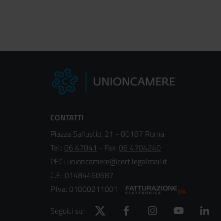
CONTATTI
Piazza Sallustio, 21 - 00187 Roma
Tel.:
06 47041
- Fax:
06 4704240
PEC:
unioncamere@cert.legalmail.it
C.F.: 01484460587
P.Iva: 01000211001
Twitter
Facebook
Instagram
YouTube
Lin
Seguici su: