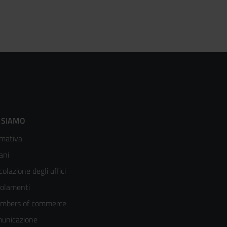
ooter
 SIAMO
mativa
enù
ani
olonna
colazione degli uffici
olamenti
mbers of commerce
unicazione