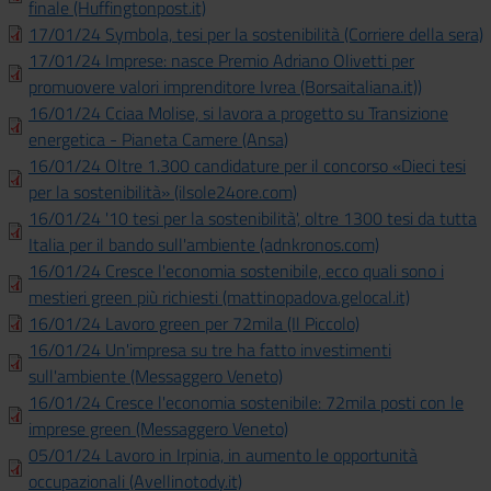
finale (Huffingtonpost.it)
17/01/24 Symbola, tesi per la sostenibilità (Corriere della sera)
17/01/24 Imprese: nasce Premio Adriano Olivetti per
promuovere valori imprenditore Ivrea (Borsaitaliana.it))
16/01/24 Cciaa Molise, si lavora a progetto su Transizione
energetica - Pianeta Camere (Ansa)
16/01/24 Oltre 1.300 candidature per il concorso «Dieci tesi
per la sostenibilità» (ilsole24ore.com)
16/01/24 '10 tesi per la sostenibilità', oltre 1300 tesi da tutta
Italia per il bando sull'ambiente (adnkronos.com)
16/01/24 Cresce l'economia sostenibile, ecco quali sono i
mestieri green più richiesti (mattinopadova.gelocal.it)
16/01/24 Lavoro green per 72mila (Il Piccolo)
16/01/24 Un'impresa su tre ha fatto investimenti
sull'ambiente (Messaggero Veneto)
16/01/24 Cresce l'economia sostenibile: 72mila posti con le
imprese green (Messaggero Veneto)
05/01/24 Lavoro in Irpinia, in aumento le opportunità
occupazionali (Avellinotody.it)