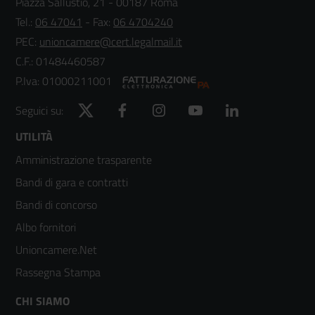
Piazza Sallustio, 21 - 00187 Roma
Tel.:
06 47041
- Fax:
06 4704240
PEC:
unioncamere@cert.legalmail.it
C.F.: 01484460587
P.Iva: 01000211001
Twitter
Facebook
Instagram
YouTube
LinkedIn
Seguici su:
Footer
UTILITÀ
Amministrazione trasparente
menù
Bandi di gara e contratti
colonna
Bandi di concorso
2
Albo fornitori
Unioncamere.Net
Rassegna Stampa
Footer
CHI SIAMO