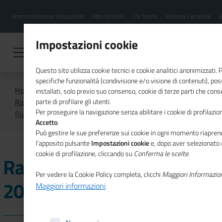
Menu
Salta
Amministrazione trasparente
Albo fornitori
Chi Siamo
Sistema Camerale
R
al
hamburgher
contenuto
i
principale
Impostazioni cookie
Questo sito utilizza cookie tecnici e cookie analitici anonimizzati.
specifiche funzionalità (condivisione e/o visione di contenuti), p
Home
CSR
Comunicazione
installati, solo previo suo consenso, cookie di terze parti che cons
Rassegna stampa
2024
parte di profilare gli utenti.
Per proseguire la navigazione senza abilitare i cookie di profilazion
Rassegna stampa Gennaio 2024
Accetto
.
Può gestire le sue preferenze sui cookie in ogni momento riaprend
l'apposito pulsante
Impostazioni cookie
e, dopo aver selezionato 
cookie di profilazione, cliccando su
Conferma le scelte
.
Rassegna stampa Gennaio
Per vedere la Cookie Policy completa, clicchi
Maggiori Informazio
2024
Maggiori informazioni