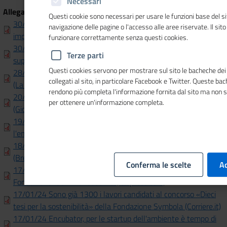
Necessari
Allegati
Questi cookie sono necessari per usare le funzioni base del si
30/01/24 Liguria, sviluppo economico. 13 milioni per le
navigazione delle pagine o l'accesso alle aree riservate. Il sit
imprese da qui a marzo (LaDiscussione.com)
funzionare correttamente senza questi cookies.
30/01/24 Transizione energetica, dalla Liguria 13 milioni per
Terze parti
supportare le imprese (Primocanale.it)
Questi cookies servono per mostrare sul sito le bacheche dei 
28/01/24 10 tesi per sostenibilità, oltre 1300 da tutta Italia
collegati al sito, in particolare Facebook e Twitter. Queste ba
(La Voce di Rovigo)
rendono più completa l'informazione fornita dal sito ma non 
20/01/24 Cer, formazione e opportunità per le aziende
per ottenere un'informazione completa.
(Giornale di Sondrio)
19/01/24 Transizione energetica. Altri tre appuntamenti con
l'ente camerale (Provincia ed Sondrio)
18/01/24 Aziende made in Bs: sistema sempre più green
(Bresciaoggi)
Conferma le scelte
Ac
17/01/24 Nasce "Premio Nazionale Adriano Olivetti", intesa
Fondazione-CCIAA di Cosenza (Italpress.com)
17/01/24 Sono già 1300 i lavori candidati al concorso «Dieci
tesi per la sostenibilità» della Fondazione Symbola (Corriere.it)
17/01/24 Encubator, per le startup dell'ambiente è tempo di