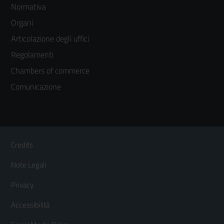
Normativa
menù
Organi
colonna
Articolazione degli uffici
3
Regolamenti
Chambers of commerce
Comunicazione
Sezione Link Utili
Footer
Credits
Menù
Note Legali
orizzontale
Privacy
Accessibilità