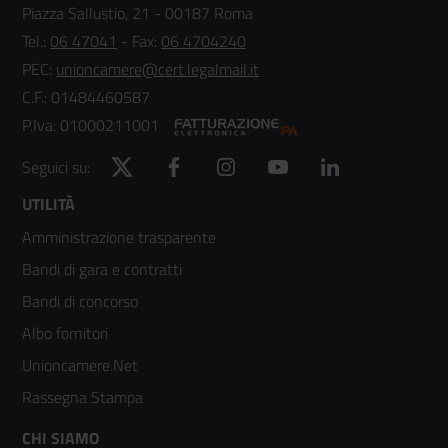
Piazza Sallustio, 21 - 00187 Roma
Tel.:
06 47041
- Fax:
06 4704240
PEC:
unioncamere@cert.legalmail.it
C.F.: 01484460587
P.Iva: 01000211001
Twitter
Facebook
Instagram
YouTube
LinkedIn
Seguici su:
Footer
UTILITÀ
Amministrazione trasparente
menù
Bandi di gara e contratti
colonna
Bandi di concorso
2
Albo fornitori
Unioncamere.Net
Rassegna Stampa
CHI SIAMO