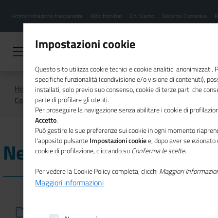
Menu
Salta
Amministrazione trasparente
Albo fornitori
Chi Siamo
Sistema Camerale
R
al
hamburgher
contenuto
i
principale
Impostazioni cookie
Questo sito utilizza cookie tecnici e cookie analitici anonimizzati.
specifiche funzionalità (condivisione e/o visione di contenuti), p
Home
Imprenditoria femminile
installati, solo previo suo consenso, cookie di terze parti che cons
Comunicazione
News IF
parte di profilare gli utenti.
Per proseguire la navigazione senza abilitare i cookie di profilazion
Accetto
.
Può gestire le sue preferenze sui cookie in ogni momento riaprend
l'apposito pulsante
Impostazioni cookie
e, dopo aver selezionato 
News IF
cookie di profilazione, cliccando su
Conferma le scelte
.
Per vedere la Cookie Policy completa, clicchi
Maggiori Informazio
Maggiori informazioni
28/02/2024
PIEMONTE - Strumenti e servizi digitali per la