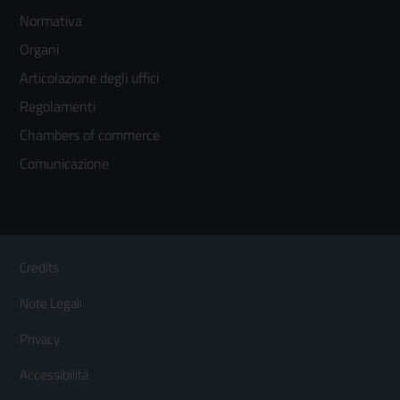
Footer
Normativa
menù
Organi
colonna
Articolazione degli uffici
3
Regolamenti
Chambers of commerce
Comunicazione
Sezione Link Utili
Footer
Credits
Menù
Note Legali
orizzontale
Privacy
Accessibilità