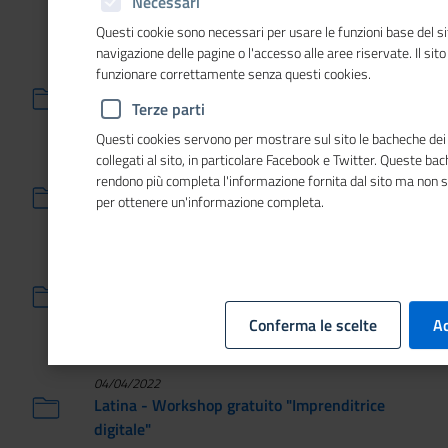
Necessari
crescita di imprese e professionisti
Questi cookie sono necessari per usare le funzioni base del si
navigazione delle pagine o l'accesso alle aree riservate. Il sit
19/04/2022
funzionare correttamente senza questi cookies.
Alla Camera di commercio di Bolzano la seconda
tappa del XIV "Giro d'Italia delle donne che fanno
Terze parti
impresa"
Questi cookies servono per mostrare sul sito le bacheche dei 
collegati al sito, in particolare Facebook e Twitter. Queste ba
rendono più completa l'informazione fornita dal sito ma non 
08/04/2022
per ottenere un'informazione completa.
Brescia - Seminario Fondo Impresa Donna
05/04/2022
Ravenna - Ripresa e Resilienza delle donne che
fanno Impresa. Riparte il Giro d'Italia delle donne
Conferma le scelte
Ac
che fanno impresa
04/04/2022
Latina - Workshop gratuito "Imprenditrice
digitale"