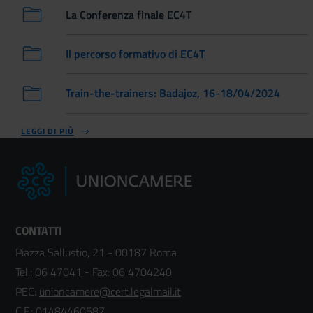
La Conferenza finale EC4T
Il percorso formativo di EC4T
Train-the-trainers: Badajoz, 16-18/04/2024
LEGGI DI PIÙ
CONTATTI
Piazza Sallustio, 21 - 00187 Roma
Tel.:
06 47041
- Fax:
06 4704240
PEC:
unioncamere@cert.legalmail.it
C.F.: 01484460587