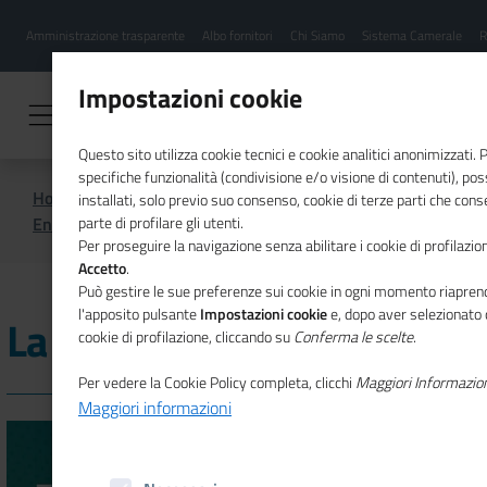
Menu
Salta
Amministrazione trasparente
Albo fornitori
Chi Siamo
Sistema Camerale
R
al
hamburgher
contenuto
i
principale
Impostazioni cookie
Questo sito utilizza cookie tecnici e cookie analitici anonimizzati.
specifiche funzionalità (condivisione e/o visione di contenuti), p
Home
Lavoro e formazione
installati, solo previo suo consenso, cookie di terze parti che cons
Entrecomp4Transition
La Conferenza finale EC4T
parte di profilare gli utenti.
Per proseguire la navigazione senza abilitare i cookie di profilazion
Accetto
.
Può gestire le sue preferenze sui cookie in ogni momento riaprend
l'apposito pulsante
Impostazioni cookie
e, dopo aver selezionato 
La Conferenza finale EC4T
cookie di profilazione, cliccando su
Conferma le scelte
.
Per vedere la Cookie Policy completa, clicchi
Maggiori Informazio
Maggiori informazioni