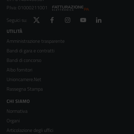
P.Iva: 01000211001
Twitter
Facebook
Instagram
YouTube
LinkedIn
Seguici su:
Footer
UTILITÀ
Amministrazione trasparente
menù
Bandi di gara e contratti
colonna
Bandi di concorso
2
Albo fornitori
Unioncamere.Net
Rassegna Stampa
Footer
CHI SIAMO
Normativa
menù
Organi
colonna
Articolazione degli uffici