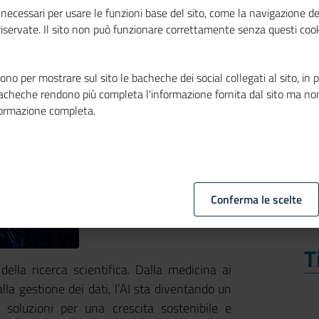
 dati, talento e
necessari per usare le funzioni base del sito, come la navigazione de
 riservate. Il sito non può funzionare correttamente senza questi cook
no per mostrare sul sito le bacheche dei social collegati al sito, in 
bacheche rendono più completa l'informazione fornita dal sito ma no
formazione completa.
Conferma le scelte
T
T
 della ricerca scientifica. Dalla medicina ai
alla gestione dei dati, l’AI sta diventando un
 soluzioni per una crescita sostenibile e