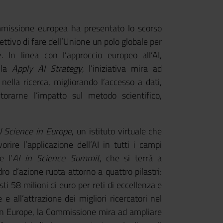
mmissione europea ha presentato lo scorso
iettivo di fare dell’Unione un polo globale per
le. In linea con l’approccio europeo all’AI,
lla
Apply AI Strategy
, l’iniziativa mira ad
e nella ricerca, migliorando l’accesso a dati,
rarne l’impatto sul metodo scientifico,
I Science in Europe
, un istituto virtuale che
orire l’applicazione dell’AI in tutti i campi
e l’
AI in Science Summit
, che si terrà a
o d’azione ruota attorno a quattro pilastri:
ti 58 milioni di euro per reti di eccellenza e
e all’attrazione dei migliori ricercatori nel
zon Europe, la Commissione mira ad ampliare