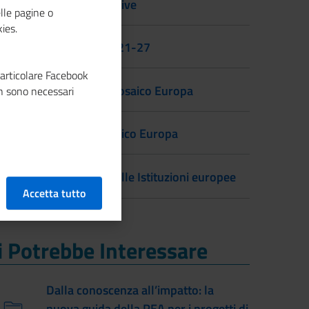
Novità legislative
lle pagine o
ies.
Osservatorio 21-27
particolare Facebook
Newsletter Mosaico Europa
n sono necessari
Archivio Mosaico Europa
Il chi siamo delle Istituzioni europee
Accetta tutto
i Potrebbe Interessare
i Potrebbe Interessare
Dalla conoscenza all’impatto: la
nuova guida della REA per i progetti di