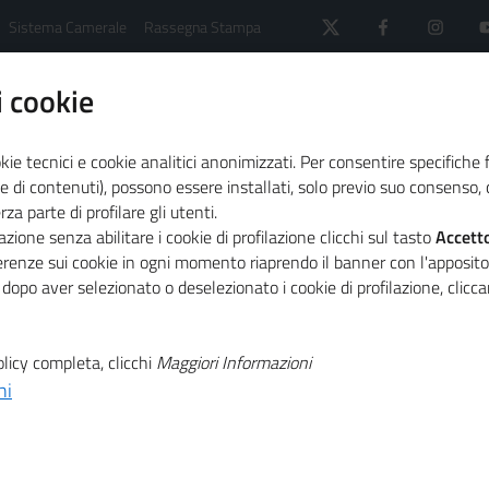
Sistema Camerale
Rassegna Stampa
 cookie
kie tecnici e cookie analitici anonimizzati. Per consentire specifiche 
e di contenuti), possono essere installati, solo previo suo consenso, c
a parte di profilare gli utenti.
zione senza abilitare i cookie di profilazione clicchi sul tasto
Accett
I in Science, la strategia che mette al centro dati, talento 
ferenze sui cookie in ogni momento riaprendo il banner con l'apposit
 dopo aver selezionato o deselezionato i cookie di profilazione, clic
N
per la scienza in
licy completa, clicchi
Maggiori Informazioni
ni
N
ce, la strategia