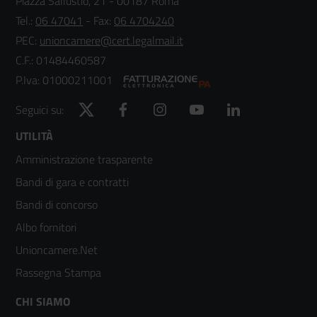
Piazza Sallustio, 21 - 00187 Roma
Tel.:
06 47041
- Fax:
06 4704240
PEC:
unioncamere@cert.legalmail.it
C.F.: 01484460587
P.Iva: 01000211001
Twitter
Facebook
Instagram
YouTube
LinkedIn
Seguici su:
Footer
UTILITÀ
Amministrazione trasparente
menù
Bandi di gara e contratti
colonna
Bandi di concorso
2
Albo fornitori
Unioncamere.Net
Rassegna Stampa
Footer
CHI SIAMO