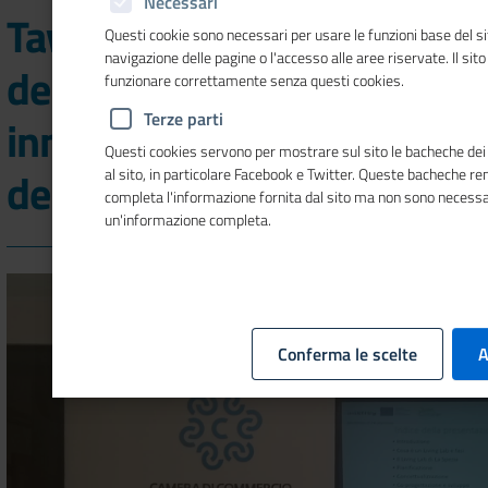
Necessari
Tavola rotonda operativa
Questi cookie sono necessari per usare le funzioni base del si
navigazione delle pagine o l'accesso alle aree riservate. Il sit
del progetto Open Circular,
funzionare correttamente senza questi cookies.
Terze parti
innovazione e sostenibilità
Questi cookies servono per mostrare sul sito le bacheche dei s
delle pmi
al sito, in particolare Facebook e Twitter. Queste bacheche re
completa l'informazione fornita dal sito ma non sono necessa
un'informazione completa.
Conferma le scelte
A