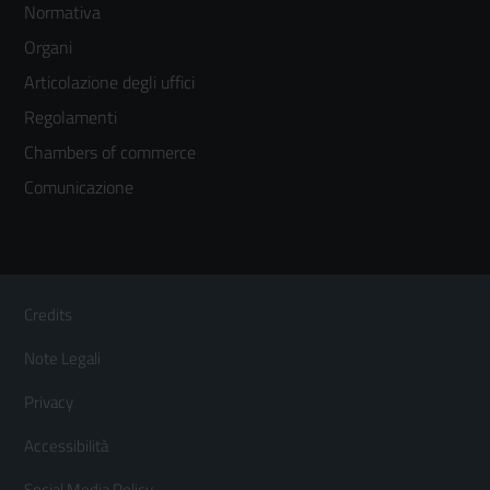
Normativa
menù
Organi
colonna
Articolazione degli uffici
3
Regolamenti
Chambers of commerce
Comunicazione
Sezione Link Utili
Footer
Credits
Menù
Note Legali
orizzontale
Privacy
Accessibilità
Social Media Policy