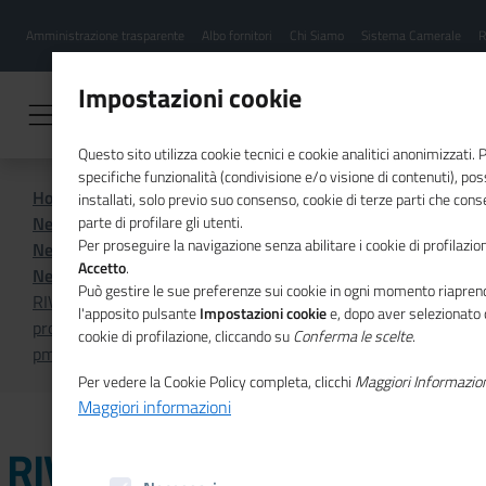
Menu
Salta
Amministrazione trasparente
Albo fornitori
Chi Siamo
Sistema Camerale
R
al
hamburgher
contenuto
i
principale
Impostazioni cookie
Questo sito utilizza cookie tecnici e cookie analitici anonimizzati.
specifiche funzionalità (condivisione e/o visione di contenuti), p
Home
Sistema Camerale
installati, solo previo suo consenso, cookie di terze parti che cons
News dal sistema camerale
parte di profilare gli utenti.
Per proseguire la navigazione senza abilitare i cookie di profilazion
News dal sistema camerale - Archivio 2025
Accetto
.
News dal sistema camerale - Ottobre 2025
Può gestire le sue preferenze sui cookie in ogni momento riaprend
RIVIERE DI LIGURIA - Tavola rotonda operativa del
l'apposito pulsante
Impostazioni cookie
e, dopo aver selezionato 
progetto Open Circular, innovazione e sostenibilità delle
cookie di profilazione, cliccando su
Conferma le scelte
.
pmi
Per vedere la Cookie Policy completa, clicchi
Maggiori Informazio
Maggiori informazioni
RIVIERE DI LIGURIA -