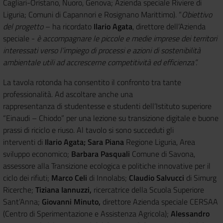
Cagliari-Oristano, Nuoro, Genova; Azienda speciale Riviere di
Liguria; Comuni di Capannori e Rosignano Marittimo). “
Obiettivo
del progetto
– ha ricordato
Ilario Agata
, direttore dell’Azienda
speciale -
è accompagnare le piccole e medie imprese dei territori
interessati verso l’impiego di processi e azioni di sostenibilità
ambientale utili ad accrescerne competitività ed efficienza”.
La tavola rotonda ha consentito il confronto tra tante
professionalità. Ad ascoltare anche una
rappresentanza di studentesse e studenti dell’Istituto superiore
“Einaudi – Chiodo” per una lezione su transizione digitale e buone
prassi di riciclo e riuso. Al tavolo si sono succeduti gli
interventi di
Ilario Agata;
Sara Piana
Regione Liguria, Area
sviluppo economico;
Barbara Pasquali
Comune di Savona,
assessore alla Transizione ecologica e politiche innovative per il
ciclo dei rifiuti;
Marco Celi
di Innolabs;
Claudio Salvucci
di Simurg
Ricerche;
Tiziana Iannuzzi,
ricercatrice della Scuola Superiore
Sant’Anna;
Giovanni Minuto,
direttore Azienda speciale CERSAA
(Centro di Sperimentazione e Assistenza Agricola);
Alessandro