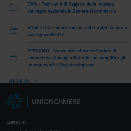
BARI - Trent’anni di Registro delle Imprese,
convegno nazionale in Camera di commercio
BASILICATA - Bandi voucher, oltre 250mila euro a
sostegno delle Pmi
BERGAMO - Nuova procedura tra Camera di
commercio e Consiglio Notarile che semplifica gli
adempimenti al Registro imprese
LEGGI DI PIÙ
CONTATTI