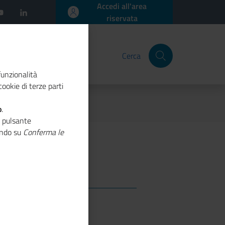
Accedi all'area
riservata
Cerca
funzionalità
ookie di terze parti
o
.
o pulsante
cando su
Conferma le