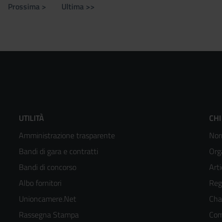
Prossima >
Ultima >>
e
Pagina
Ultima
successiva
pagina
Footer
F
UTILITÀ
CHI
Amministrazione trasparente
Nor
menù
m
Bandi di gara e contratti
Org
colonna
c
Bandi di concorso
Arti
Albo fornitori
Reg
2
3
Unioncamere.Net
Cha
kedIn
Rassegna Stampa
Com