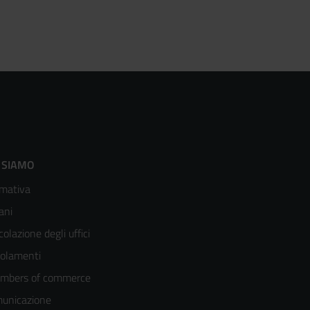
ooter
 SIAMO
mativa
enù
ani
olonna
colazione degli uffici
olamenti
mbers of commerce
unicazione