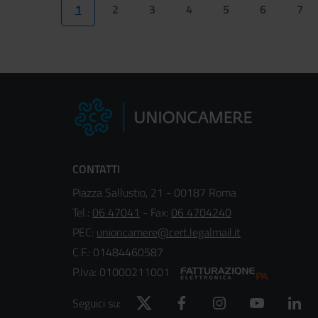
Paginazione
1
2
3
4
5
6
7
Pagina
Page
Page
Page
Page
Page
Pag
attuale
CONTATTI
Piazza Sallustio, 21 - 00187 Roma
Tel.:
06 47041
- Fax:
06 4704240
PEC:
unioncamere@cert.legalmail.it
C.F.: 01484460587
P.Iva: 01000211001
Twitter
Facebook
Instagram
YouTube
Lin
Seguici su: