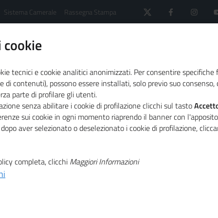
Sistema Camerale
Rassegna Stampa
 cookie
kie tecnici e cookie analitici anonimizzati. Per consentire specifiche 
e di contenuti), possono essere installati, solo previo suo consenso, c
a parte di profilare gli utenti.
 il sistema camerale
Dicono di noi
zione senza abilitare i cookie di profilazione clicchi sul tasto
Accett
ferenze sui cookie in ogni momento riaprendo il banner con l'apposit
 dopo aver selezionato o deselezionato i cookie di profilazione, clic
licy completa, clicchi
Maggiori Informazioni
ni