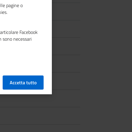
lle pagine o
ies.
particolare Facebook
n sono necessari
Accetta tutto