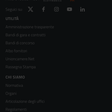
Twitter
Facebook
Instagram
YouTube
LinkedIn
Seguici su:
Footer
UTILITÀ
Amministrazione trasparente
menù
Bandi di gara e contratti
colonna
Bandi di concorso
2
Albo fornitori
Unioncamere.Net
Rassegna Stampa
Footer
CHI SIAMO
Normativa
menù
Organi
colonna
Articolazione degli uffici
3
Regolamenti