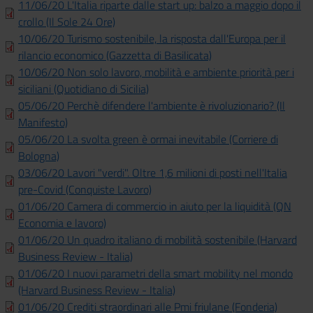
11/06/20 L'Italia riparte dalle start up: balzo a maggio dopo il
crollo (Il Sole 24 Ore)
10/06/20 Turismo sostenibile, la risposta dall'Europa per il
rilancio economico (Gazzetta di Basilicata)
10/06/20 Non solo lavoro, mobilità e ambiente priorità per i
siciliani (Quotidiano di Sicilia)
05/06/20 Perchè difendere l'ambiente è rivoluzionario? (Il
Manifesto)
05/06/20 La svolta green è ormai inevitabile (Corriere di
Bologna)
03/06/20 Lavori "verdi". Oltre 1,6 milioni di posti nell'Italia
pre-Covid (Conquiste Lavoro)
01/06/20 Camera di commercio in aiuto per la liquidità (QN
Economia e lavoro)
01/06/20 Un quadro italiano di mobilità sostenibile (Harvard
Business Review - Italia)
01/06/20 I nuovi parametri della smart mobility nel mondo
(Harvard Business Review - Italia)
01/06/20 Crediti straordinari alle Pmi friulane (Fonderia)