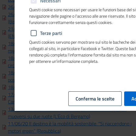
Necessari
26/06/20 Csr, investimenti per 1,7 miliardi (Il Sole 24 Ore)
Questi cookie sono necessari per usare le funzioni base del si
26/06/20 Un milione alle imprese della Camera dii commercio
navigazione delle pagine o l'accesso alle aree riservate. Il sit
(Bisalta)
funzionare correttamente senza questi cookies.
21/06/20 Cicloturismo, business da quasi 5 miliardi
Terze parti
(ENORDOVEST.COM)
Questi cookies servono per mostrare sul sito le bacheche dei 
18/06/20 Sul web l'annuncio dei vincitori Ercole Olivario per la
collegati al sito, in particolare Facebook e Twitter. Queste ba
miglior produzione olivica d'Italia (altoadige.it)
rendono più completa l'informazione fornita dal sito ma non 
18/06/20 Ciclo di formazione online sui temi dell'economia
per ottenere un'informazione completa.
circolare (IDEAWEBTV.IT)
18/06/20 Le Camere di commercio centrali nella ricostruzione
post Covid 19 (estense.com)
18/06/20 Questa estate tutti in bici (DonnaModerna)
17/06/20 Alleanza green, Enea insieme a Unindustria e
Conferma le scelte
Ac
Camera di commercio di Roma (Avvenire)
13/06/20 Ciclabili a tratti in città e provincia. La mappa per
muoversi su due ruote (L'Eco di Bergamo)
11/06/20 Il destino è la mobilità sostenibile. "Si riaccendono i
motori green" (Repubblica)