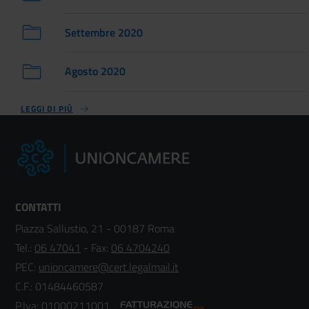
Settembre 2020
Agosto 2020
LEGGI DI PIÙ
CONTATTI
Piazza Sallustio, 21 - 00187 Roma
Tel.:
06 47041
- Fax:
06 4704240
PEC:
unioncamere@cert.legalmail.it
C.F.: 01484460587
P.Iva: 01000211001