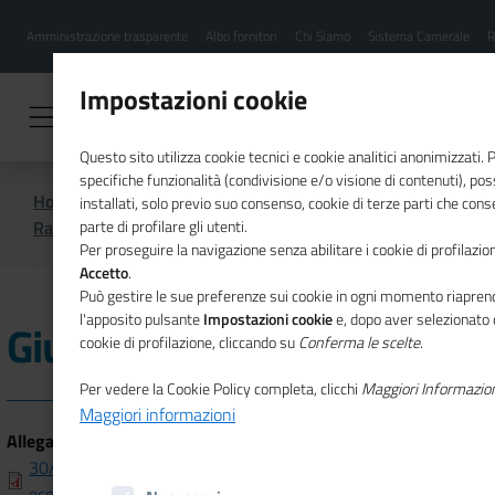
Menu
Salta
Amministrazione trasparente
Albo fornitori
Chi Siamo
Sistema Camerale
R
al
hamburgher
contenuto
i
principale
Impostazioni cookie
Questo sito utilizza cookie tecnici e cookie analitici anonimizzati.
specifiche funzionalità (condivisione e/o visione di contenuti), p
Home
CSR
Comunicazione
installati, solo previo suo consenso, cookie di terze parti che cons
Rassegna stampa
2020
Giugno 2020
parte di profilare gli utenti.
Per proseguire la navigazione senza abilitare i cookie di profilazion
Accetto
.
Può gestire le sue preferenze sui cookie in ogni momento riaprend
l'apposito pulsante
Impostazioni cookie
e, dopo aver selezionato 
Giugno 2020
cookie di profilazione, cliccando su
Conferma le scelte
.
Per vedere la Cookie Policy completa, clicchi
Maggiori Informazio
Maggiori informazioni
Allegati
30/06/20 Sostenibilità e digitale le nuove frontiere (Up,
economia)