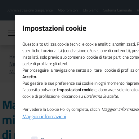
Menu
Salta
Amministrazione trasparente
Albo fornitori
Chi Siamo
Sistema Camerale
R
al
hamburgher
contenuto
i
principale
Impostazioni cookie
Questo sito utilizza cookie tecnici e cookie analitici anonimizzati.
specifiche funzionalità (condivisione e/o visione di contenuti), p
Home
CSR
Comunicazione
installati, solo previo suo consenso, cookie di terze parti che cons
News di CSR
parte di profilare gli utenti.
Per proseguire la navigazione senza abilitare i cookie di profilazion
Materiali riciclati, due milioni di euro per progetti di riuso
Accetto
.
Può gestire le sue preferenze sui cookie in ogni momento riaprend
l'apposito pulsante
Impostazioni cookie
e, dopo aver selezionato 
cookie di profilazione, cliccando su
Conferma le scelte
.
Materiali riciclati, due
Per vedere la Cookie Policy completa, clicchi
Maggiori Informazio
milioni di euro per progetti
Maggiori informazioni
di riuso