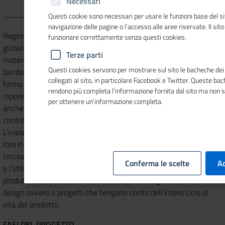
Necessari
Questi cookie sono necessari per usare le funzioni base del si
navigazione delle pagine o l'accesso alle aree riservate. Il sit
Regione Lombardia e
Unioncamere Lombardia
mettono
funzionare correttamente senza questi cookies.
globalmente a disposizione 2 milioni di euro per riuso e utilizzo di
Terze parti
materiali riciclati e di prodotti derivanti dai cicli produttivi. Al
Questi cookies servono per mostrare sul sito le bacheche dei 
bando possono partecipare le micro, piccole e medie imprese in
collegati al sito, in particolare Facebook e Twitter. Queste ba
forma singola o in aggregazione composta da almeno tre imprese
rendono più completa l'informazione fornita dal sito ma non 
rappresentanti la filiera; all'aggregazione può prendere parte
per ottenere un'informazione completa.
anche una grande impresa, che non può essere beneficiaria del
contributo.
L'iniziativa vuole promuovere e riqualificare le filiere lombarde, la
loro innovazione e il rispetto dei mercati in ottica di economia
circolare attraverso il sostegno a progetti che promuovano il riuso
Conferma le scelte
Ac
e l'utilizzo di materiali riciclati e di prodotti derivanti dai cicli
produttivi in alternativa alle materie prime vergini e all'Eco-
design ovvero a progetti che tengano conto dell'intero ciclo di
vita del prodotto.
FASI DEL PROGETTO