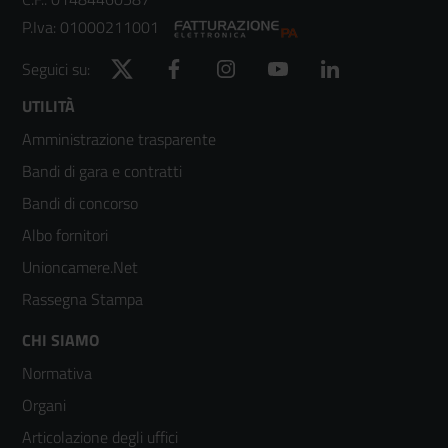
P.Iva: 01000211001
Twitter
Facebook
Instagram
YouTube
LinkedIn
Seguici su:
Footer
UTILITÀ
Amministrazione trasparente
menù
Bandi di gara e contratti
colonna
Bandi di concorso
2
Albo fornitori
Unioncamere.Net
Rassegna Stampa
Footer
CHI SIAMO
Normativa
menù
Organi
colonna
Articolazione degli uffici