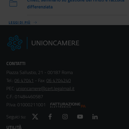
differenziata
LEGGI DI PIÙ
CONTATTI
Piazza Sallustio, 21 - 00187 Roma
Tel.:
06 47041
- Fax:
06 4704240
PEC:
unioncamere@cert.legalmail.it
C.F.: 01484460587
P.Iva: 01000211001
Twitter
Facebook
Instagram
YouTube
LinkedIn
Seguici su:
UTILITÀ