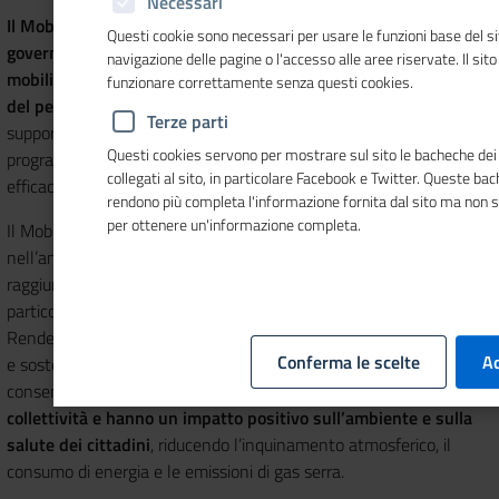
Necessari
Il Mobility Manager aziendale è una figura specializzata nel
Questi cookie sono necessari per usare le funzioni base del si
governo della domanda di mobilità e nella promozione della
navigazione delle pagine o l'accesso alle aree riservate. Il sit
mobilità sostenibile nell’ambito degli spostamenti casa-lavoro
funzionare correttamente senza questi cookies.
del personale dell’impresa.
Più in generale, è una figura di
Terze parti
supporto professionale alle attività nella decisione, pianificazione,
Questi cookies servono per mostrare sul sito le bacheche dei 
programmazione, gestione e promozione di soluzioni ottimali ed
collegati al sito, in particolare Facebook e Twitter. Queste ba
efficaci in tema di mobilità sostenibile.
rendono più completa l'informazione fornita dal sito ma non 
per ottenere un'informazione completa.
Il Mobility manager è una figura professionale riconosciuta
nell’ambito della
Green economy
ed il suo operato contribuisce al
raggiungimento degli obiettivi di
Sviluppo sostenibile
. In
particolare, partecipa al Sustainability Goal 11 - SGD11 -
Rendere le città e gli insediamenti umani inclusivi, sicuri, resilienti
Conferma le scelte
Ac
e sostenibili. Gli interventi che contribuisce a implementare
consentono una
ottimizzazione dei costi per le imprese e per la
collettività e hanno un impatto positivo sull’ambiente e sulla
salute dei cittadini
, riducendo l’inquinamento atmosferico, il
consumo di energia e le emissioni di gas serra.