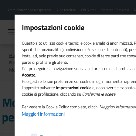
Menu
Salta
Amministrazione trasparente
Albo fornitori
Chi Siamo
Sistema Camerale
R
al
hamburgher
contenuto
i
principale
Impostazioni cookie
Questo sito utilizza cookie tecnici e cookie analitici anonimizzati.
specifiche funzionalità (condivisione e/o visione di contenuti), p
Home
CSR
Comunicazione
installati, solo previo suo consenso, cookie di terze parti che cons
News di CSR
parte di profilare gli utenti.
Per proseguire la navigazione senza abilitare i cookie di profilazion
Mobility Manager: un percorso formativo
Accetto
.
Può gestire le sue preferenze sui cookie in ogni momento riaprend
l'apposito pulsante
Impostazioni cookie
e, dopo aver selezionato 
cookie di profilazione, cliccando su
Conferma le scelte
.
Mobility Manager: un
Per vedere la Cookie Policy completa, clicchi
Maggiori Informazio
percorso formativo
Maggiori informazioni