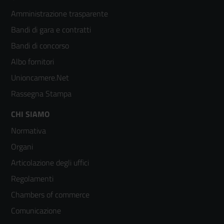
Footer
Amministrazione trasparente
menù
Bandi di gara e contratti
colonna
Bandi di concorso
2
Albo fornitori
Unioncamere.Net
Rassegna Stampa
Footer
CHI SIAMO
Normativa
menù
Organi
colonna
Articolazione degli uffici
3
Regolamenti
Chambers of commerce
Comunicazione