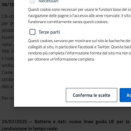
Necessari
08/10/2025 - Nuove strategie UE per l’adozione dell’IA
Questi cookie sono necessari per usare le funzioni base del si
navigazione delle pagine o l'accesso alle aree riservate. Il sit
L’8 ottobre la Commissione europea ha presentato due strategie
funzionare correttamente senza questi cookies.
per promuovere l’adozione dell’intelligenza artificiale nei settori
produttivi e nella ricerca scientifica. La Apply AI Strategy punta a
Terze parti
favorire l’adozione dell’intelligenza artificiale nelle industrie e
Questi cookies servono per mostrare sul sito le bacheche dei 
nella pubblica amministrazione, con misure dedicate anche alle
collegati al sito, in particolare Facebook e Twitter. Queste ba
PMI. Parallelamente, la AI in Science Strategy punta a rafforzare
rendono più completa l'informazione fornita dal sito ma non 
il ruolo dell’Europa nella ricerca scientifica basata sull’intelligenza
per ottenere un'informazione completa.
artificiale, con nuovi investimenti e programmi per attrarre talenti.
Come prossimo passo, la Commissione presenterà entro fine
ottobre la Data Union Strategy, per migliorare l’accesso e l’uso dei
dati a beneficio di imprese, ricerca e società.
Conferma le scelte
Ac
Per maggiori informazioni clicca
qui
25/07/2025 – Batterie e dati: nuove linee guida UE per la
condivisione in tempo reale