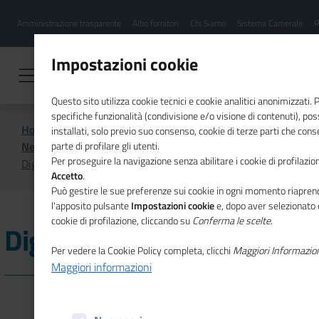
Menu
Salta
Amministrazione trasparente
Albo fornitori
Chi Siamo
Sistema Camerale
R
al
hamburgher
contenuto
i
principale
Impostazioni cookie
Questo sito utilizza cookie tecnici e cookie analitici anonimizzati.
specifiche funzionalità (condivisione e/o visione di contenuti), p
Home
Newsletter Mosaico Europa
installati, solo previo suo consenso, cookie di terze parti che cons
News da Bruxelles
Novità legislative
parte di profilare gli utenti.
Per proseguire la navigazione senza abilitare i cookie di profilazion
Digitalizzazione
Accetto
.
Può gestire le sue preferenze sui cookie in ogni momento riaprend
l'apposito pulsante
Impostazioni cookie
e, dopo aver selezionato 
cookie di profilazione, cliccando su
Conferma le scelte
.
Digitalizzazione
Per vedere la Cookie Policy completa, clicchi
Maggiori Informazio
Maggiori informazioni