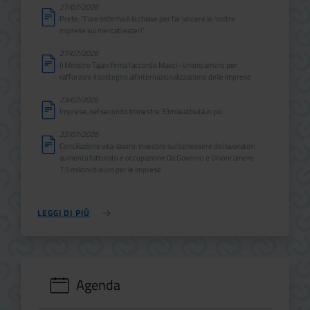
27/07/2026
Prete: “Fare sistema è la chiave per far vincere le nostre
imprese sui mercati esteri”
27/07/2026
Il Ministro Tajani firma l’accordo Maeci–Unioncamere per
rafforzare il sostegno all’internazionalizzazione delle imprese
23/07/2026
Imprese, nel secondo trimestre 33mila attività in più
22/07/2026
Conciliazione vita-lavoro: investire sul benessere dei lavoratori
aumenta fatturato e occupazione Da Governo e Unioncamere
7,5 milioni di euro per le imprese
LEGGI DI PIÙ
Agenda