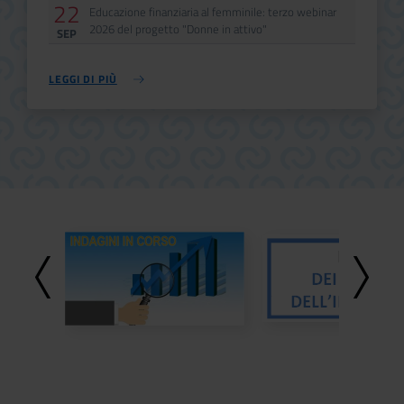
22
Data
Evento
Educazione finanziaria al femminile: terzo webinar
2026 del progetto "Donne in attivo"
SEP
LEGGI DI PIÙ