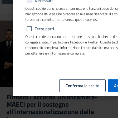
Necessari
Questi cookie sono necessari per usare le funzioni base del si
navigazione delle pagine o l'accesso alle aree riservate. Il sit
funzionare correttamente senza questi cookies.
Terze parti
Questi cookies servono per mostrare sul sito le bacheche dei 
collegati al sito, in particolare Facebook e Twitter. Queste ba
rendono più completa l'informazione fornita dal sito ma non 
per ottenere un'informazione completa.
Conferma le scelte
Ac
Firmato l'accordo Unioncamere-
MAECI per il sostegno
all’internazionalizzazione delle