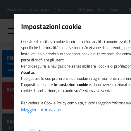
Menu
Salta
Amministrazione trasparente
Albo fornitori
Chi Siamo
Sistema Camerale
R
al
hamburgher
contenuto
i
principale
Impostazioni cookie
Questo sito utilizza cookie tecnici e cookie analitici anonimizzati.
specifiche funzionalità (condivisione e/o visione di contenuti), p
installati, solo previo suo consenso, cookie di terze parti che cons
PNRR, SISTEMA CAMERALE E IMPRESE
parte di profilare gli utenti.
fondi, iniziative ed eventi dedicati al Piano nazionale di ripresa e
Per proseguire la navigazione senza abilitare i cookie di profilazion
resilienza
Accetto
.
Può gestire le sue preferenze sui cookie in ogni momento riaprend
l'apposito pulsante
Impostazioni cookie
e, dopo aver selezionato 
AVVISI CERTIFICAZIONE PARITÀ DI GENERE
cookie di profilazione, cliccando su
Conferma le scelte
.
informazioni per PMI, organismi di certificazione ed esperti
Per vedere la Cookie Policy completa, clicchi
Maggiori Informazio
Maggiori informazioni
BANDI SISMA B2
turismo cultura sport e inclusione