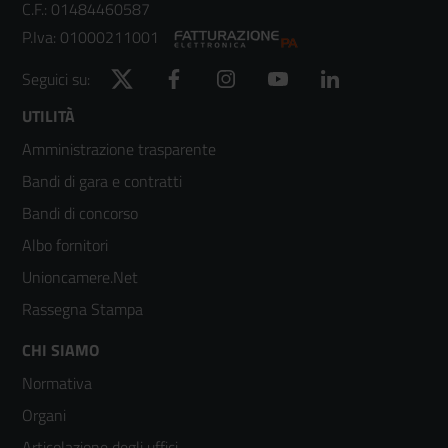
C.F.: 01484460587
P.Iva: 01000211001
Twitter
Facebook
Instagram
YouTube
LinkedIn
Seguici su:
Footer
UTILITÀ
Amministrazione trasparente
menù
Bandi di gara e contratti
colonna
Bandi di concorso
2
Albo fornitori
Unioncamere.Net
Rassegna Stampa
Footer
CHI SIAMO
Normativa
menù
Organi
colonna
Articolazione degli uffici