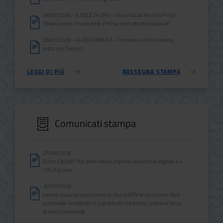
28/07/2026 - IL SOLE 24 ORE - Intervista ad Andrea Prete:
"Rilanceremo il ruolo delle Pmi sui mercati internazionali"
28/07/2026 - LA REPUBBLICA - Farnesina-Unioncamere,
patto per l'export
LEGGI DI PIÙ
RASSEGNA STAMPA
Comunicati stampa
05/08/2026
Entro il 2028 il 76% delle medie imprese investirà in digitale e il
73% in green
30/07/2026
Lavoro, quasi un'assunzione su due è difficile da coprire. Ma il
potenziale inutilizzato è soprattutto tra donne, inattivi e forze
di lavoro potenziali