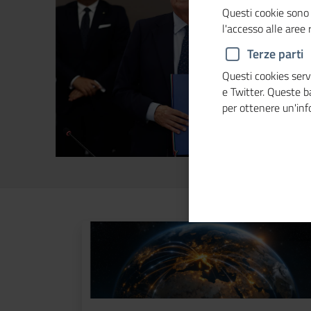
Questi cookie sono 
l'accesso alle aree
Terze parti
Questi cookies servo
e Twitter. Queste 
per ottenere un'in