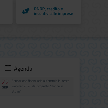
PNRR, credito e
incentivi alle imprese
Agenda
22
Data
Evento
Educazione finanziaria al femminile: terzo
webinar 2026 del progetto "Donne in
SEP
attivo"