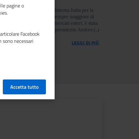
lle pagine o
ncamere tra gli attori del Sistema Italia per la
ies.
ta a coinvolgere un numero sempre maggiore di
esso e consolidamento sui mercati esteri, è stata
steri, Antonio Tajani, e dal presidente Andrea (...)
particolare Facebook
n sono necessari
LEGGI DI PIÙ
Accetta tutto