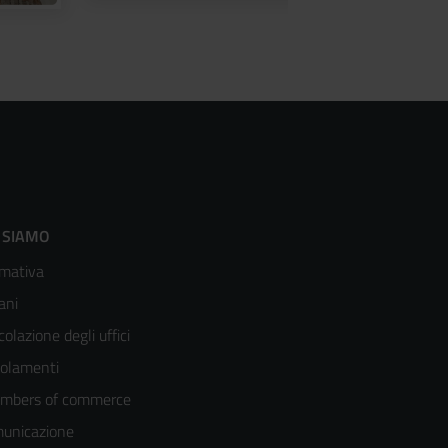
ooter
 SIAMO
mativa
enù
ani
olonna
colazione degli uffici
olamenti
mbers of commerce
unicazione