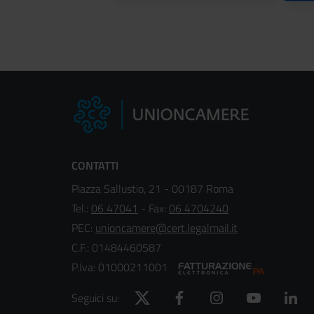
CONTATTI
Piazza Sallustio, 21 - 00187 Roma
Tel.:
06 47041
- Fax:
06 4704240
PEC:
unioncamere@cert.legalmail.it
C.F.: 01484460587
P.Iva: 01000211001
Twitter
Facebook
Instagram
YouTube
Lin
Seguici su: