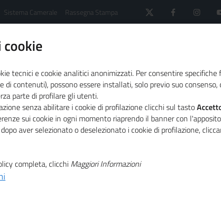
Sistema Camerale
Rassegna Stampa
 cookie
kie tecnici e cookie analitici anonimizzati. Per consentire specifiche 
e di contenuti), possono essere installati, solo previo suo consenso, c
a parte di profilare gli utenti.
zione senza abilitare i cookie di profilazione clicchi sul tasto
Accett
AVVISI CERTIFICAZIONE PARITÀ DI GENERE
ferenze sui cookie in ogni momento riaprendo il banner con l'apposit
informazioni per PMI, organismi di certificazione ed esperti
 dopo aver selezionato o deselezionato i cookie di profilazione, clic
licy completa, clicchi
Maggiori Informazioni
ni
Firmato l'acc
il sostegno all
imprese