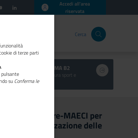
Accedi all'area
riservata
Cerca
funzionalità
ookie di terze parti
o
.
BANDI SISMA B2
o pulsante
turismo cultura sport e
cando su
Conferma le
inclusione
ordo Unioncamere-MAECI per
’internazionalizzazione delle