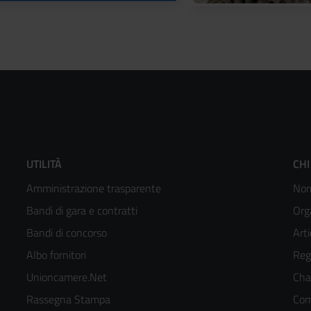
Footer
F
UTILITÀ
CHI
Amministrazione trasparente
Nor
menù
m
Bandi di gara e contratti
Org
colonna
c
Bandi di concorso
Arti
Albo fornitori
Reg
2
3
Unioncamere.Net
Cha
kedIn
Rassegna Stampa
Com