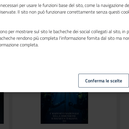
necessari per usare le funzioni base del sito, come la navigazione de
L’intesa, che riconosce Unio
 riservate. Il sito non può funzionare correttamente senza questi cook
crescita dell’export e pun
imprese nei percorsi di acc
firmata dal ministro degli E
no per mostrare sul sito le bacheche dei social collegati al sito, in 
bacheche rendono più completa l'informazione fornita dal sito ma no
formazione completa.
Conferma le scelte