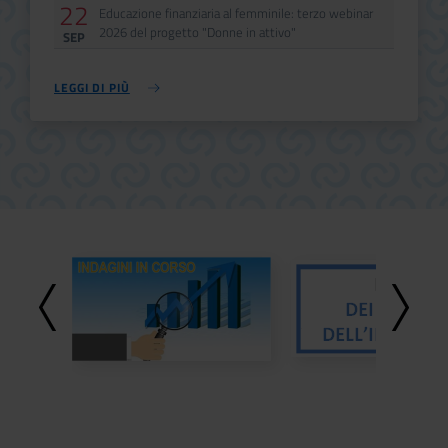
22
Data
Evento
Educazione finanziaria al femminile: terzo webinar
2026 del progetto "Donne in attivo"
SEP
LEGGI DI PIÙ