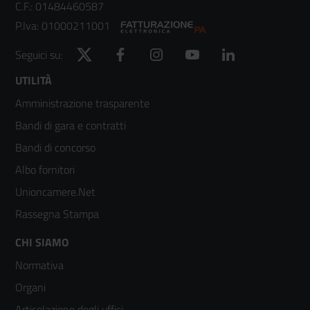
C.F.: 01484460587
P.Iva: 01000211001
Twitter
Facebook
Instagram
YouTube
LinkedIn
Seguici su:
Footer
UTILITÀ
Amministrazione trasparente
menù
Bandi di gara e contratti
colonna
Bandi di concorso
2
Albo fornitori
Unioncamere.Net
Rassegna Stampa
Footer
CHI SIAMO
Normativa
menù
Organi
colonna
Articolazione degli uffici