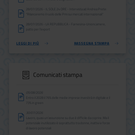
28/07/2026 - IL SOLE 24 ORE - Intervista ad Andrea Prete:
"Rilanceremo il ruolo delle Pmi sui mercati internazionali"
28/07/2026 - LA REPUBBLICA - Farnesina-Unioncamere,
patto per l'export
LEGGI DI PIÙ
RASSEGNA STAMPA
Comunicati stampa
05/08/2026
Entro il 2028 il 76% delle medie imprese investirà in digitale e il
73% in green
30/07/2026
Lavoro, quasi un'assunzione su due è difficile da coprire. Ma il
potenziale inutilizzato è soprattutto tra donne, inattivi e forze
di lavoro potenziali