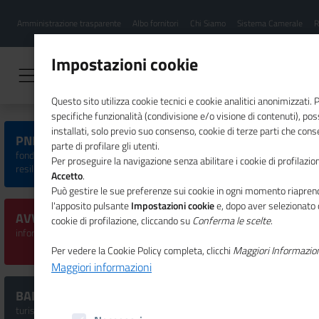
Menu
Salta
Amministrazione trasparente
Albo fornitori
Chi Siamo
Sistema Camerale
R
al
hamburgher
contenuto
i
principale
Impostazioni cookie
Questo sito utilizza cookie tecnici e cookie analitici anonimizzati.
specifiche funzionalità (condivisione e/o visione di contenuti), p
installati, solo previo suo consenso, cookie di terze parti che cons
PNRR, SISTEMA CAMERALE E IMPRESE
parte di profilare gli utenti.
fondi, iniziative ed eventi dedicati al Piano nazionale di ripresa e
Per proseguire la navigazione senza abilitare i cookie di profilazion
resilienza
Accetto
.
Può gestire le sue preferenze sui cookie in ogni momento riaprend
l'apposito pulsante
Impostazioni cookie
e, dopo aver selezionato 
AVVISI CERTIFICAZIONE PARITÀ DI GENERE
cookie di profilazione, cliccando su
Conferma le scelte
.
informazioni per PMI, organismi di certificazione ed esperti
Per vedere la Cookie Policy completa, clicchi
Maggiori Informazio
Maggiori informazioni
BANDI SISMA B2
turismo cultura sport e inclusione