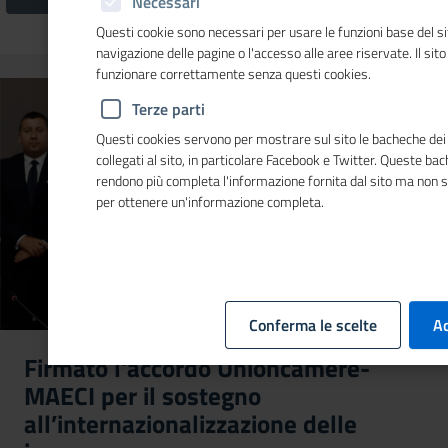
Necessari
Questi cookie sono necessari per usare le funzioni base del si
navigazione delle pagine o l'accesso alle aree riservate. Il sit
funzionare correttamente senza questi cookies.
Terze parti
Questi cookies servono per mostrare sul sito le bacheche dei 
collegati al sito, in particolare Facebook e Twitter. Queste ba
rendono più completa l'informazione fornita dal sito ma non 
per ottenere un'informazione completa.
Conferma le scelte
Ac
Firmato l'accordo Unioncamere-
MAECI per il sostegno
all’internazionalizzazione delle