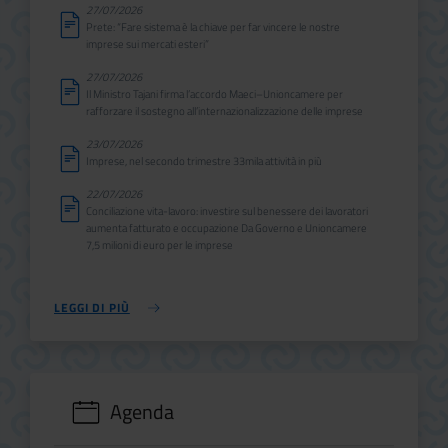
27/07/2026
Prete: “Fare sistema è la chiave per far vincere le nostre
imprese sui mercati esteri”
27/07/2026
Il Ministro Tajani firma l’accordo Maeci–Unioncamere per
rafforzare il sostegno all’internazionalizzazione delle imprese
23/07/2026
Imprese, nel secondo trimestre 33mila attività in più
22/07/2026
Conciliazione vita-lavoro: investire sul benessere dei lavoratori
aumenta fatturato e occupazione Da Governo e Unioncamere
7,5 milioni di euro per le imprese
LEGGI DI PIÙ
Agenda