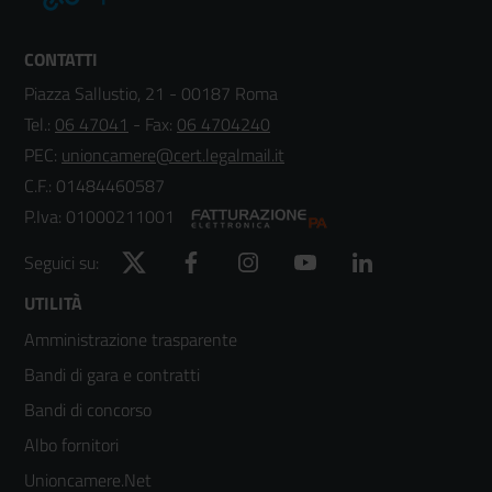
CONTATTI
Piazza Sallustio, 21 - 00187 Roma
Tel.:
06 47041
- Fax:
06 4704240
PEC:
unioncamere@cert.legalmail.it
C.F.: 01484460587
P.Iva: 01000211001
Twitter
Facebook
Instagram
YouTube
LinkedIn
Seguici su:
Footer
UTILITÀ
Amministrazione trasparente
menù
Bandi di gara e contratti
colonna
Bandi di concorso
2
Albo fornitori
Unioncamere.Net