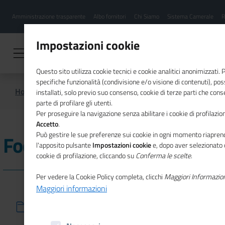
Menu
Salta
Amministrazione trasparente
Albo fornitori
Chi Siamo
Sistema Camerale
R
al
hamburgher
contenuto
i
principale
Impostazioni cookie
Questo sito utilizza cookie tecnici e cookie analitici anonimizzati.
specifiche funzionalità (condivisione e/o visione di contenuti), p
Home
Focus On
installati, solo previo suo consenso, cookie di terze parti che cons
parte di profilare gli utenti.
Per proseguire la navigazione senza abilitare i cookie di profilazion
Accetto
.
Può gestire le sue preferenze sui cookie in ogni momento riaprend
Focus On
l'apposito pulsante
Impostazioni cookie
e, dopo aver selezionato 
cookie di profilazione, cliccando su
Conferma le scelte
.
Per vedere la Cookie Policy completa, clicchi
Maggiori Informazio
Maggiori informazioni
27/10/2023
A Torino la Conferenza internazionale delle
Camere di commercio