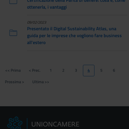
ottenerla, i vantaggi
09/02/2023
Presentato il Digital Sustainability Atlas, una
guida per le imprese che vogliono fare business
all'estero
Paginazione
<< Prima
< Prec.
1
2
3
4
5
6
Prima
Pagina
Page
Page
Page
Pagina
Page
Page
pagina
precedente
attuale
Prossima >
Ultima >>
Pagina
Ultima
successiva
pagina