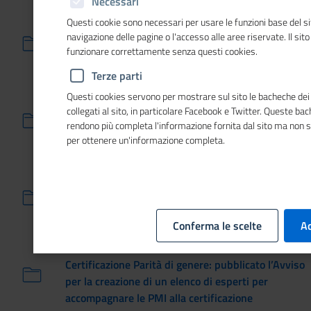
Necessari
Questi cookie sono necessari per usare le funzioni base del si
26/10/2023
navigazione delle pagine o l'accesso alle aree riservate. Il sit
A Torino la Conferenza internazionale delle
funzionare correttamente senza questi cookies.
Camere di commercio
Terze parti
23/10/2023
Questi cookies servono per mostrare sul sito le bacheche dei 
Parità di genere: riapertura dei termini per la
collegati al sito, in particolare Facebook e Twitter. Queste ba
rendono più completa l'informazione fornita dal sito ma non 
creazione di un elenco di esperti per
per ottenere un'informazione completa.
accompagnare le PMI alla certificazione
13/09/2023
A Unioncamere una riflessione a tutto tondo sul
senso del lavoro oggi
Conferma le scelte
Ac
28/07/2023
Certificazione Parità di genere: pubblicato l’Avviso
per la creazione di un elenco di esperti per
accompagnare le PMI alla certificazione