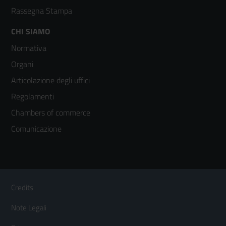
Rassegna Stampa
Footer
CHI SIAMO
Normativa
menù
Organi
colonna
Articolazione degli uffici
3
Regolamenti
Chambers of commerce
Comunicazione
Sezione Link Utili
Footer
Credits
Menù
Note Legali
orizzontale