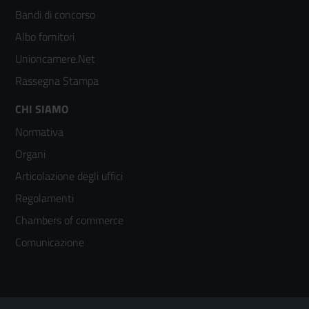
colonna
Bandi di concorso
2
Albo fornitori
Unioncamere.Net
Rassegna Stampa
Footer
CHI SIAMO
Normativa
menù
Organi
colonna
Articolazione degli uffici
3
Regolamenti
Chambers of commerce
Comunicazione
Sezione Link Utili