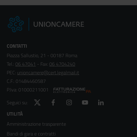
CONTATTI
Piazza Sallustio, 21 - 00187 Roma
Tel.:
06 47041
- Fax:
06 4704240
PEC:
unioncamere@cert.legalmail.it
C.F.: 01484460587
P.Iva: 01000211001
Twitter
Facebook
Instagram
YouTube
LinkedIn
Seguici su:
Footer
UTILITÀ
Amministrazione trasparente
menù
Bandi di gara e contratti