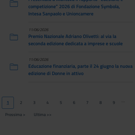
competizione” 2026 di Fondazione Symbola,
Intesa Sanpaolo e Unioncamere
11/06/2026
Premio Nazionale Adriano Olivetti: al via la
seconda edizione dedicata a imprese e scuole
11/06/2026
Educazione finanziaria, parte il 24 giugno la nuova
edizione di Donne in attivo
Paginazione
…
1
2
3
4
5
6
7
8
9
Pagina
Page
Page
Page
Page
Page
Page
Page
Page
attuale
Prossima >
Ultima >>
Pagina
Ultima
successiva
pagina