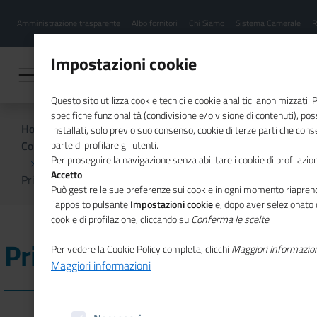
Menu
Salta
Amministrazione trasparente
Albo fornitori
Chi Siamo
Sistema Camerale
R
al
hamburgher
contenuto
i
principale
Impostazioni cookie
Questo sito utilizza cookie tecnici e cookie analitici anonimizzati.
specifiche funzionalità (condivisione e/o visione di contenuti), p
Home
installati, solo previo suo consenso, cookie di terze parti che cons
Comunicazione istituzionale per il sistema camerale
parte di profilare gli utenti.
Per proseguire la navigazione senza abilitare i cookie di profilazion
Accetto
.
Primo Piano
Può gestire le sue preferenze sui cookie in ogni momento riaprend
l'apposito pulsante
Impostazioni cookie
e, dopo aver selezionato 
cookie di profilazione, cliccando su
Conferma le scelte
.
Primo Piano
Per vedere la Cookie Policy completa, clicchi
Maggiori Informazio
Maggiori informazioni