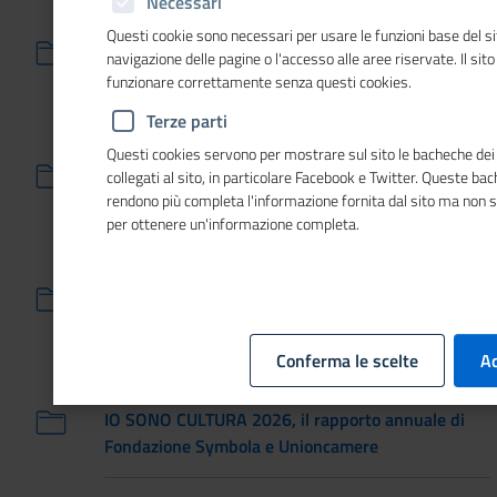
Necessari
04/08/2026
L'accordo per l'export MAECI-Unioncamere e il
Questi cookie sono necessari per usare le funzioni base del si
navigazione delle pagine o l'accesso alle aree riservate. Il sit
traguardo del numero di imprese che usano l'app
funzionare correttamente senza questi cookies.
Impresa Italia nel nuovo numero del magazine
Terze parti
22/07/2026
Questi cookies servono per mostrare sul sito le bacheche dei 
Certificazione UNI/PdR 192:2026: pubblicato
collegati al sito, in particolare Facebook e Twitter. Queste ba
l'avviso per gli organismi di certificazione
rendono più completa l'informazione fornita dal sito ma non 
per ottenere un'informazione completa.
16/07/2026
Torna “Smash or Pass”, il bootcamp
sull’educazione e le competenze digitali per scuole
superiori e ITS Academy
Conferma le scelte
Ac
16/07/2026
IO SONO CULTURA 2026, il rapporto annuale di
Fondazione Symbola e Unioncamere